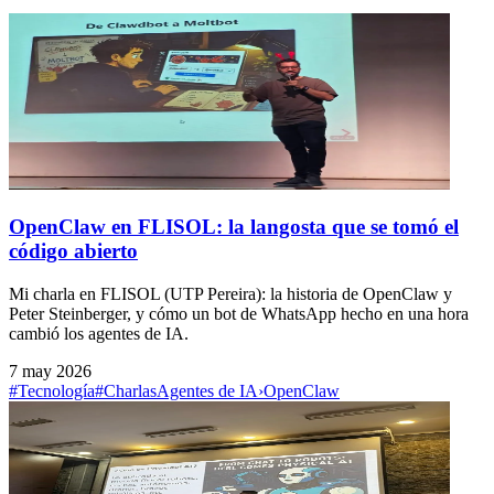
OpenClaw en FLISOL: la langosta que se tomó el
código abierto
Mi charla en FLISOL (UTP Pereira): la historia de OpenClaw y
Peter Steinberger, y cómo un bot de WhatsApp hecho en una hora
cambió los agentes de IA.
7 may 2026
#Tecnología
#Charlas
Agentes de IA
›
OpenClaw