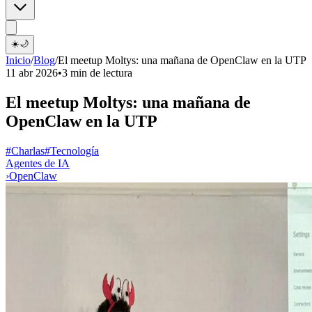
☀️
🌙
Inicio
/
Blog
/
El meetup Moltys: una mañana de OpenClaw en la UTP
11 abr 2026
•
3 min de lectura
El meetup Moltys: una mañana de
OpenClaw en la UTP
#Charlas
#Tecnología
Agentes de IA
›
OpenClaw