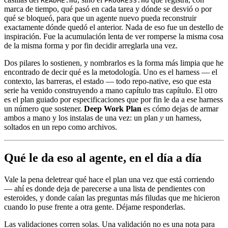
README.md
PROGRESS.md
marca de tiempo, qué pasó en cada tarea y dónde se desvió o por
qué se bloqueó, para que un agente nuevo pueda reconstruir
exactamente dónde quedó el anterior. Nada de eso fue un destello de
inspiración. Fue la acumulación lenta de ver romperse la misma cosa
de la misma forma y por fin decidir arreglarla una vez.
Dos pilares lo sostienen, y nombrarlos es la forma más limpia que he
encontrado de decir qué es la metodología. Uno es el harness — el
contexto, las barreras, el estado — todo repo-native, eso que esta
serie ha venido construyendo a mano capítulo tras capítulo. El otro
es el plan guiado por especificaciones que por fin le da a ese harness
un número que sostener.
Deep Work Plan
es cómo dejas de armar
ambos a mano y los instalas de una vez: un plan
y
un harness,
soltados en un repo como archivos.
Qué le da eso al agente, en el día a día
Vale la pena deletrear qué hace el plan una vez que está corriendo
— ahí es donde deja de parecerse a una lista de pendientes con
esteroides, y donde caían las preguntas más filudas que me hicieron
cuando lo puse frente a otra gente. Déjame responderlas.
Las validaciones corren solas. Una validación no es una nota para