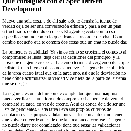
Qué consigues con el Spec Driven
Development
Mueve una sola cosa, y de ahí sale todo lo demás: la fuente de
verdad deja de ser una conversación efímera y pasa a ser un plan
estructurado, contenido en disco. El agente ejecuta contra esa
especificación, no contra lo que alcance a recordar del chat. Es un
cambio pequeño que te compra dos cosas que un chat no puede dar.
La primera es estabilidad. Ya vimos cómo se erosiona el contexto al
comprimirse: se llena, deja caer las decisiones del principio, y la
tarea que el agente cree estar haciendo termina divergiendo de la que
le diste. Un archivo en disco no se mueve. El agente lo lee al inicio
de la tarea cuatro igual que en la tarea uno, así que la desviación no
tiene dónde acumularse: la verdad vive fuera de la parte del sistema
que se desgasta.
La segunda es una definición de completitud que una máquina
puede verificar — una forma de comprobar si el agente de verdad
completó su tarea, en vez de creerle. Aquí es donde deja de ser una
lista de pendientes. Cada tarea lleva sus propios criterios de
aceptación y sus propias validaciones — los comandos que tienen
que volver en verde antes de que la tarea pueda cerrarse. El agente
no puede
darse
por completado: tiene que pasar las validaciones.
“Completado” se vuelve un contrato, no una sensación — que es