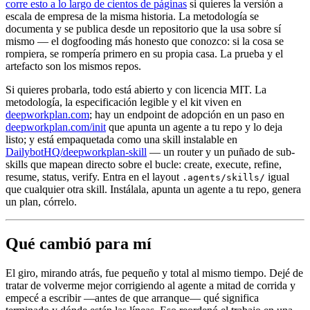
corre esto a lo largo de cientos de páginas
si quieres la versión a
escala de empresa de la misma historia. La metodología se
documenta y se publica desde un repositorio que la usa sobre sí
mismo — el dogfooding más honesto que conozco: si la cosa se
rompiera, se rompería primero en su propia casa. La prueba y el
artefacto son los mismos repos.
Si quieres probarla, todo está abierto y con licencia MIT. La
metodología, la especificación legible y el kit viven en
deepworkplan.com
; hay un endpoint de adopción en un paso en
deepworkplan.com/init
que apunta un agente a tu repo y lo deja
listo; y está empaquetada como una skill instalable en
DailybotHQ/deepworkplan-skill
— un router y un puñado de sub-
skills que mapean directo sobre el bucle: create, execute, refine,
resume, status, verify. Entra en el layout
igual
.agents/skills/
que cualquier otra skill. Instálala, apunta un agente a tu repo, genera
un plan, córrelo.
Qué cambió para mí
El giro, mirando atrás, fue pequeño y total al mismo tiempo. Dejé de
tratar de volverme mejor corrigiendo al agente a mitad de corrida y
empecé a escribir —antes de que arranque— qué significa