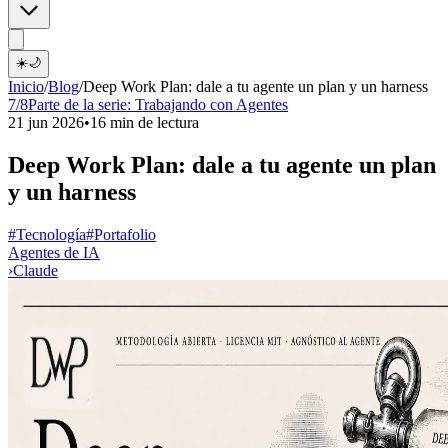
☀️
🌙
Inicio
/
Blog
/
Deep Work Plan: dale a tu agente un plan y un harness
7/8
Parte de la serie:
Trabajando con Agentes
21 jun 2026
•
16 min de lectura
Deep Work Plan: dale a tu agente un plan
y un harness
#Tecnología
#Portafolio
Agentes de IA
›
Claude