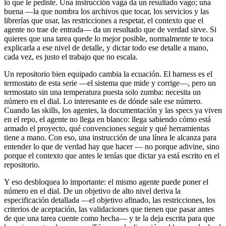
lo que le pediste. Una instrucción vaga da un resultado vago; una
buena —la que nombra los archivos que tocar, los servicios y las
librerías que usar, las restricciones a respetar, el contexto que el
agente no trae de entrada— da un resultado que de verdad sirve. Si
quieres que una tarea quede lo mejor posible, normalmente te toca
explicarla a ese nivel de detalle, y dictar todo ese detalle a mano,
cada vez, es justo el trabajo que no escala.
Un repositorio bien equipado cambia la ecuación. El harness es el
termostato de esta serie —el sistema que mide y corrige—, pero un
termostato sin una temperatura puesta solo zumba: necesita un
número en el dial. Lo interesante es de dónde sale ese número.
Cuando las skills, los agentes, la documentación y las specs ya viven
en el repo, el agente no llega en blanco: llega sabiendo cómo está
armado el proyecto, qué convenciones seguir y qué herramientas
tiene a mano. Con eso, una instrucción de una línea le alcanza para
entender lo que de verdad hay que hacer — no porque adivine, sino
porque el contexto que antes le tenías que dictar ya está escrito en el
repositorio.
Y eso desbloquea lo importante: el mismo agente puede poner el
número en el dial. De un objetivo de alto nivel deriva la
especificación detallada —el objetivo afinado, las restricciones, los
criterios de aceptación, las validaciones que tienen que pasar antes
de que una tarea cuente como hecha— y te la deja escrita para que