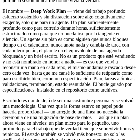
porque la sesión nunca fue donde vivía la verdad.
El nombre —
Deep Work Plan
— viene del trabajo profundo:
esfuerzo sostenido y sin distracción sobre algo cognitivamente
exigente, solo que para un agente. Un plan suficientemente
profundo como para correrlo durante horas, suficientemente
estructurado como para que no pueda irse por la tangente en
silencio. Un agente sin plan es como alguien que nunca bloquea
tiempo en el calendario, nunca anota nada y cambia de tarea con
cada interrupción; el plan le da el equivalente de una agenda
bloqueada y un brief escrito. No es un producto que esté vendiendo
y no está nombrado en honor a nadie — es eso que volví a
reconstruir a mano en cada repo, el mismo andamiaje rascado desde
cero cada vez, hasta que me cansé lo suficiente de retipearlo como
para escribirlo bien, como una especificación. Plan, tareas atómicas,
validaciones, terminación, estado reanudable. El bucle guiado por
especificaciones, instalado en el repositorio como archivos.
Escribirlo es donde dejó de ser una costumbre personal y se volvió
una metodología. Una vez que la forma estuvo en papel pude
hacerla proporcional — un arreglo de una línea no necesita la
ceremonia de una migración de base de datos — así que un plan
ahora viene en niveles: un plan micro para lo pequeño, uno
profundo para el trabajo que de verdad tiene que sobrevivir horas y
reinicios. El estado también se volvió más honesto: no solo las
casillas del
, sino el
que registra, con