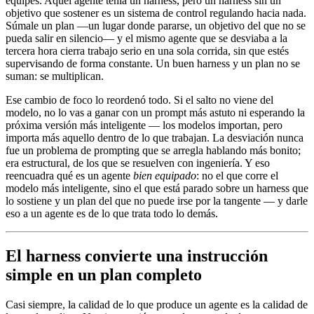
equipes. Aquel agente tenía un harness, pero un harness sin un
objetivo que sostener es un sistema de control regulando hacia nada.
Súmale un plan —un lugar donde pararse, un objetivo del que no se
pueda salir en silencio— y el mismo agente que se desviaba a la
tercera hora cierra trabajo serio en una sola corrida, sin que estés
supervisando de forma constante. Un buen harness y un plan no se
suman: se multiplican.
Ese cambio de foco lo reordenó todo. Si el salto no viene del
modelo, no lo vas a ganar con un prompt más astuto ni esperando la
próxima versión más inteligente — los modelos importan, pero
importa más aquello dentro de lo que trabajan. La desviación nunca
fue un problema de prompting que se arregla hablando más bonito;
era estructural, de los que se resuelven con ingeniería. Y eso
reencuadra qué es un agente
bien equipado
: no el que corre el
modelo más inteligente, sino el que está parado sobre un harness que
lo sostiene y un plan del que no puede irse por la tangente — y darle
eso a un agente es de lo que trata todo lo demás.
El harness convierte una instrucción
simple en un plan completo
Casi siempre, la calidad de lo que produce un agente es la calidad de