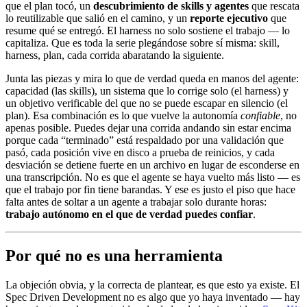
que el plan tocó, un
descubrimiento de skills y agentes
que rescata
lo reutilizable que salió en el camino, y un
reporte ejecutivo
que
resume qué se entregó. El harness no solo sostiene el trabajo — lo
capitaliza. Que es toda la serie plegándose sobre sí misma: skill,
harness, plan, cada corrida abaratando la siguiente.
Junta las piezas y mira lo que de verdad queda en manos del agente:
capacidad (las skills), un sistema que lo corrige solo (el harness) y
un objetivo verificable del que no se puede escapar en silencio (el
plan). Esa combinación es lo que vuelve la autonomía
confiable
, no
apenas posible. Puedes dejar una corrida andando sin estar encima
porque cada “terminado” está respaldado por una validación que
pasó, cada posición vive en disco a prueba de reinicios, y cada
desviación se detiene fuerte en un archivo en lugar de esconderse en
una transcripción. No es que el agente se haya vuelto más listo — es
que el trabajo por fin tiene barandas. Y ese es justo el piso que hace
falta antes de soltar a un agente a trabajar solo durante horas:
trabajo autónomo en el que de verdad puedes confiar
.
Por qué no es una herramienta
La objeción obvia, y la correcta de plantear, es que esto ya existe. El
Spec Driven Development no es algo que yo haya inventado — hay