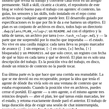
modelo que revisa su trabajo y convierte cada error en un arreglo
permanente. Skill a skill, cicatriz a cicatriz, el repositorio de este
blog se volvió bueno para el trabajo con agentes: el contexto, las
guías, los sensores y las skills, todo instalado en el repo como
archivos que cualquier agente puede leer. El desarrollo guiado por
especificaciones es lo que por fin le da a ese harness un objetivo. El
plan es un conjunto de archivos en disco, todos bajo un directorio
: un
con el objetivo y la
.dwp/plans/PLAN_<slug>/
README.md
tabla de tareas, un archivo por tarea (
), y — la
<n>.task_<slug>.md
parte que me sorprendió por lo mucho que importaba — el
estado
.
No vive en una casilla mágica: cada tarea lleva su propio marcador
de avance (
sin empezar,
en curso,
hecha,
[ ]
[~]
[x]
[!]
bloqueada) y un
que solo crece, un registro con fecha
PROGRESS.md
de qué se hizo en cada tarea y qué se desvió. El plan no es solo una
descripción del trabajo. Es la posición viva del trabajo, en disco,
donde un reinicio de contexto no la puede tocar.
Esa última parte es la que hace que una corrida sea reanudable. La
que se me desvió no era recuperable, porque la idea que tenía el
agente de dónde iba vivía solo en una ventana de contexto que se
estaba evaporando. Cuando la posición vive en archivos, puedes
cerrar el portátil. El agente — u otro agente, o el mismo agente tres
reinicios después — abre el plan, lee qué tareas están marcadas, lee
el estado, y retoma exactamente donde paró el anterior. El trabajo de
larga duración deja de exigir una sesión de chat ininterrumpida,