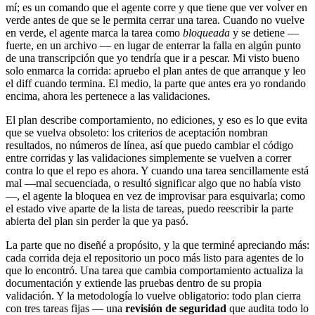
mí; es un comando que el agente corre y que tiene que ver volver en
verde antes de que se le permita cerrar una tarea. Cuando no vuelve
en verde, el agente marca la tarea como
bloqueada
y se detiene —
fuerte, en un archivo — en lugar de enterrar la falla en algún punto
de una transcripción que yo tendría que ir a pescar. Mi visto bueno
solo enmarca la corrida: apruebo el plan antes de que arranque y leo
el diff cuando termina. El medio, la parte que antes era yo rondando
encima, ahora les pertenece a las validaciones.
El plan describe comportamiento, no ediciones, y eso es lo que evita
que se vuelva obsoleto: los criterios de aceptación nombran
resultados, no números de línea, así que puedo cambiar el código
entre corridas y las validaciones simplemente se vuelven a correr
contra lo que el repo es ahora. Y cuando una tarea sencillamente está
mal —mal secuenciada, o resultó significar algo que no había visto
—, el agente la bloquea en vez de improvisar para esquivarla; como
el estado vive aparte de la lista de tareas, puedo reescribir la parte
abierta del plan sin perder la que ya pasó.
La parte que no diseñé a propósito, y la que terminé apreciando más:
cada corrida deja el repositorio un poco más listo para agentes de lo
que lo encontró. Una tarea que cambia comportamiento actualiza la
documentación y extiende las pruebas dentro de su propia
validación. Y la metodología lo vuelve obligatorio: todo plan cierra
con tres tareas fijas — una
revisión de seguridad
que audita todo lo