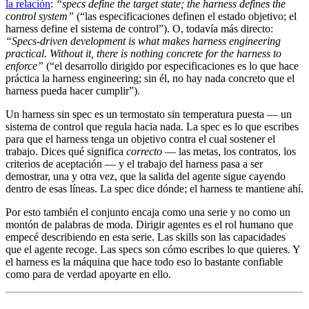
la relación
:
“specs define the target state; the harness defines the
control system”
(“las especificaciones definen el estado objetivo; el
harness define el sistema de control”). O, todavía más directo:
“Specs-driven development is what makes harness engineering
practical. Without it, there is nothing concrete for the harness to
enforce”
(“el desarrollo dirigido por especificaciones es lo que hace
práctica la harness engineering; sin él, no hay nada concreto que el
harness pueda hacer cumplir”).
Un harness sin spec es un termostato sin temperatura puesta — un
sistema de control que regula hacia nada. La spec es lo que escribes
para que el harness tenga un objetivo contra el cual sostener el
trabajo. Dices qué significa
correcto
— las metas, los contratos, los
criterios de aceptación — y el trabajo del harness pasa a ser
demostrar, una y otra vez, que la salida del agente sigue cayendo
dentro de esas líneas. La spec dice dónde; el harness te mantiene ahí.
Por esto también el conjunto encaja como una serie y no como un
montón de palabras de moda. Dirigir agentes es el rol humano que
empecé describiendo en esta serie. Las skills son las capacidades
que el agente recoge. Las specs son cómo escribes lo que quieres. Y
el harness es la máquina que hace todo eso lo bastante confiable
como para de verdad apoyarte en ello.