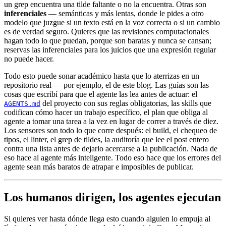
un grep encuentra una tilde faltante o no la encuentra. Otras son
inferenciales
— semánticas y más lentas, donde le pides a otro
modelo que juzgue si un texto está en la voz correcta o si un cambio
es de verdad seguro. Quieres que las revisiones computacionales
hagan todo lo que puedan, porque son baratas y nunca se cansan;
reservas las inferenciales para los juicios que una expresión regular
no puede hacer.
Todo esto puede sonar académico hasta que lo aterrizas en un
repositorio real — por ejemplo, el de este blog. Las guías son las
cosas que escribí para que el agente las lea antes de actuar: el
del proyecto con sus reglas obligatorias, las skills que
AGENTS.md
codifican cómo hacer un trabajo específico, el plan que obliga al
agente a tomar una tarea a la vez en lugar de correr a través de diez.
Los sensores son todo lo que corre después: el build, el chequeo de
tipos, el linter, el grep de tildes, la auditoría que lee el post entero
contra una lista antes de dejarlo acercarse a la publicación. Nada de
eso hace al agente más inteligente. Todo eso hace que los errores del
agente sean más baratos de atrapar e imposibles de publicar.
Los humanos dirigen, los agentes ejecutan
Si quieres ver hasta dónde llega esto cuando alguien lo empuja al