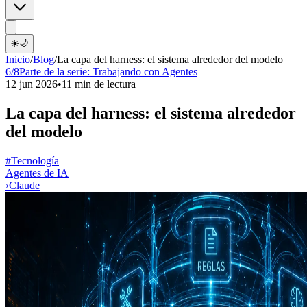
☀️
🌙
Inicio
/
Blog
/
La capa del harness: el sistema alrededor del modelo
6/8
Parte de la serie:
Trabajando con Agentes
12 jun 2026
•
11 min de lectura
La capa del harness: el sistema alrededor
del modelo
#Tecnología
Agentes de IA
›
Claude