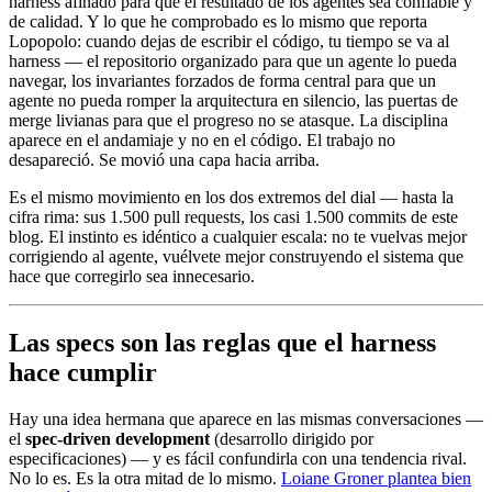
harness afinado para que el resultado de los agentes sea confiable y
de calidad. Y lo que he comprobado es lo mismo que reporta
Lopopolo: cuando dejas de escribir el código, tu tiempo se va al
harness — el repositorio organizado para que un agente lo pueda
navegar, los invariantes forzados de forma central para que un
agente no pueda romper la arquitectura en silencio, las puertas de
merge livianas para que el progreso no se atasque. La disciplina
aparece en el andamiaje y no en el código. El trabajo no
desapareció. Se movió una capa hacia arriba.
Es el mismo movimiento en los dos extremos del dial — hasta la
cifra rima: sus 1.500 pull requests, los casi 1.500 commits de este
blog. El instinto es idéntico a cualquier escala: no te vuelvas mejor
corrigiendo al agente, vuélvete mejor construyendo el sistema que
hace que corregirlo sea innecesario.
Las specs son las reglas que el harness
hace cumplir
Hay una idea hermana que aparece en las mismas conversaciones —
el
spec-driven development
(desarrollo dirigido por
especificaciones) — y es fácil confundirla con una tendencia rival.
No lo es. Es la otra mitad de lo mismo.
Loiane Groner plantea bien