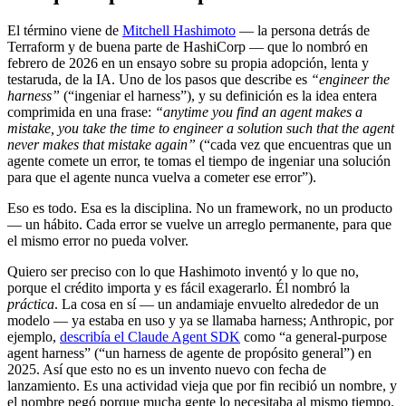
El término viene de
Mitchell Hashimoto
— la persona detrás de
Terraform y de buena parte de HashiCorp — que lo nombró en
febrero de 2026 en un ensayo sobre su propia adopción, lenta y
testaruda, de la IA. Uno de los pasos que describe es
“engineer the
harness”
(“ingeniar el harness”), y su definición es la idea entera
comprimida en una frase:
“anytime you find an agent makes a
mistake, you take the time to engineer a solution such that the agent
never makes that mistake again”
(“cada vez que encuentras que un
agente comete un error, te tomas el tiempo de ingeniar una solución
para que el agente nunca vuelva a cometer ese error”).
Eso es todo. Esa es la disciplina. No un framework, no un producto
— un hábito. Cada error se vuelve un arreglo permanente, para que
el mismo error no pueda volver.
Quiero ser preciso con lo que Hashimoto inventó y lo que no,
porque el crédito importa y es fácil exagerarlo. Él nombró la
práctica
. La cosa en sí — un andamiaje envuelto alrededor de un
modelo — ya estaba en uso y ya se llamaba harness; Anthropic, por
ejemplo,
describía el Claude Agent SDK
como “a general-purpose
agent harness” (“un harness de agente de propósito general”) en
2025. Así que esto no es un invento nuevo con fecha de
lanzamiento. Es una actividad vieja que por fin recibió un nombre, y
el nombre pegó porque mucha gente lo necesitaba al mismo tiempo.