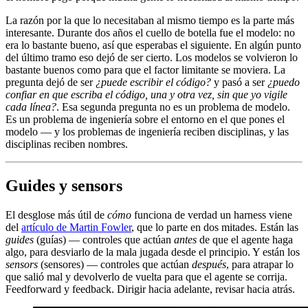
La razón por la que lo necesitaban al mismo tiempo es la parte más
interesante. Durante dos años el cuello de botella fue el modelo: no
era lo bastante bueno, así que esperabas el siguiente. En algún punto
del último tramo eso dejó de ser cierto. Los modelos se volvieron lo
bastante buenos como para que el factor limitante se moviera. La
pregunta dejó de ser
¿puede escribir el código?
y pasó a ser
¿puedo
confiar en que escriba el código, una y otra vez, sin que yo vigile
cada línea?
. Esa segunda pregunta no es un problema de modelo.
Es un problema de ingeniería sobre el entorno en el que pones el
modelo — y los problemas de ingeniería reciben disciplinas, y las
disciplinas reciben nombres.
Guides y sensors
El desglose más útil de
cómo
funciona de verdad un harness viene
del
artículo de Martin Fowler
, que lo parte en dos mitades. Están las
guides
(guías) — controles que actúan
antes
de que el agente haga
algo, para desviarlo de la mala jugada desde el principio. Y están los
sensors
(sensores) — controles que actúan
después
, para atrapar lo
que salió mal y devolverlo de vuelta para que el agente se corrija.
Feedforward y feedback. Dirigir hacia adelante, revisar hacia atrás.