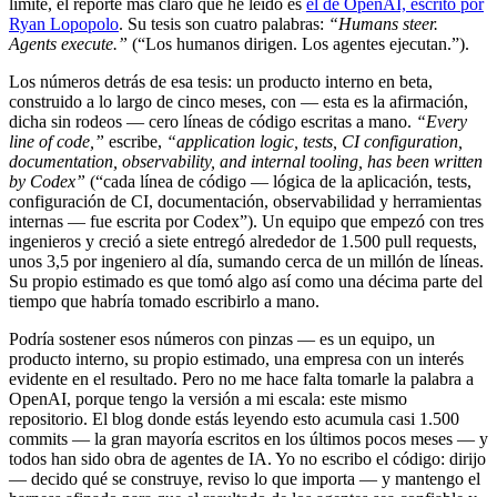
límite, el reporte más claro que he leído es
el de OpenAI, escrito por
Ryan Lopopolo
. Su tesis son cuatro palabras:
“Humans steer.
Agents execute.”
(“Los humanos dirigen. Los agentes ejecutan.”).
Los números detrás de esa tesis: un producto interno en beta,
construido a lo largo de cinco meses, con — esta es la afirmación,
dicha sin rodeos — cero líneas de código escritas a mano.
“Every
line of code,”
escribe,
“application logic, tests, CI configuration,
documentation, observability, and internal tooling, has been written
by Codex”
(“cada línea de código — lógica de la aplicación, tests,
configuración de CI, documentación, observabilidad y herramientas
internas — fue escrita por Codex”). Un equipo que empezó con tres
ingenieros y creció a siete entregó alrededor de 1.500 pull requests,
unos 3,5 por ingeniero al día, sumando cerca de un millón de líneas.
Su propio estimado es que tomó algo así como una décima parte del
tiempo que habría tomado escribirlo a mano.
Podría sostener esos números con pinzas — es un equipo, un
producto interno, su propio estimado, una empresa con un interés
evidente en el resultado. Pero no me hace falta tomarle la palabra a
OpenAI, porque tengo la versión a mi escala: este mismo
repositorio. El blog donde estás leyendo esto acumula casi 1.500
commits — la gran mayoría escritos en los últimos pocos meses — y
todos han sido obra de agentes de IA. Yo no escribo el código: dirijo
— decido qué se construye, reviso lo que importa — y mantengo el