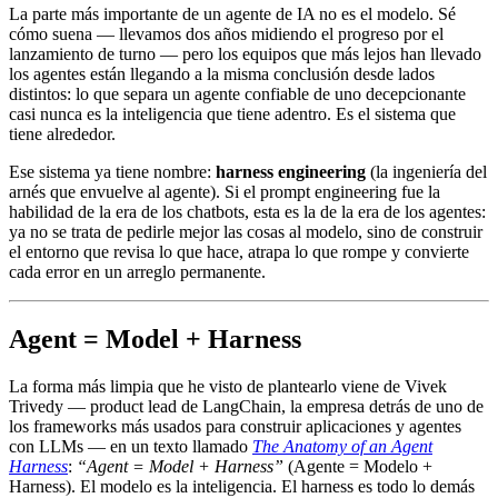
La parte más importante de un agente de IA no es el modelo. Sé
cómo suena — llevamos dos años midiendo el progreso por el
lanzamiento de turno — pero los equipos que más lejos han llevado
los agentes están llegando a la misma conclusión desde lados
distintos: lo que separa un agente confiable de uno decepcionante
casi nunca es la inteligencia que tiene adentro. Es el sistema que
tiene alrededor.
Ese sistema ya tiene nombre:
harness engineering
(la ingeniería del
arnés que envuelve al agente). Si el prompt engineering fue la
habilidad de la era de los chatbots, esta es la de la era de los agentes:
ya no se trata de pedirle mejor las cosas al modelo, sino de construir
el entorno que revisa lo que hace, atrapa lo que rompe y convierte
cada error en un arreglo permanente.
Agent = Model + Harness
La forma más limpia que he visto de plantearlo viene de Vivek
Trivedy — product lead de LangChain, la empresa detrás de uno de
los frameworks más usados para construir aplicaciones y agentes
con LLMs — en un texto llamado
The Anatomy of an Agent
Harness
:
“Agent = Model + Harness”
(Agente = Modelo +
Harness). El modelo es la inteligencia. El harness es todo lo demás