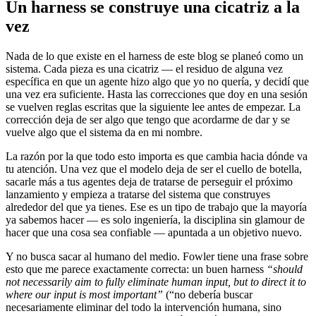
Un harness se construye una cicatriz a la
vez
Nada de lo que existe en el harness de este blog se planeó como un
sistema. Cada pieza es una cicatriz — el residuo de alguna vez
específica en que un agente hizo algo que yo no quería, y decidí que
una vez era suficiente. Hasta las correcciones que doy en una sesión
se vuelven reglas escritas que la siguiente lee antes de empezar. La
corrección deja de ser algo que tengo que acordarme de dar y se
vuelve algo que el sistema da en mi nombre.
La razón por la que todo esto importa es que cambia hacia dónde va
tu atención. Una vez que el modelo deja de ser el cuello de botella,
sacarle más a tus agentes deja de tratarse de perseguir el próximo
lanzamiento y empieza a tratarse del sistema que construyes
alrededor del que ya tienes. Ese es un tipo de trabajo que la mayoría
ya sabemos hacer — es solo ingeniería, la disciplina sin glamour de
hacer que una cosa sea confiable — apuntada a un objetivo nuevo.
Y no busca sacar al humano del medio. Fowler tiene una frase sobre
esto que me parece exactamente correcta: un buen harness
“should
not necessarily aim to fully eliminate human input, but to direct it to
where our input is most important”
(“no debería buscar
necesariamente eliminar del todo la intervención humana, sino