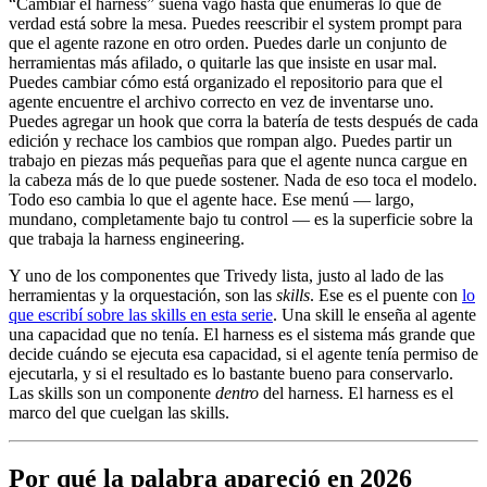
“Cambiar el harness” suena vago hasta que enumeras lo que de
verdad está sobre la mesa. Puedes reescribir el system prompt para
que el agente razone en otro orden. Puedes darle un conjunto de
herramientas más afilado, o quitarle las que insiste en usar mal.
Puedes cambiar cómo está organizado el repositorio para que el
agente encuentre el archivo correcto en vez de inventarse uno.
Puedes agregar un hook que corra la batería de tests después de cada
edición y rechace los cambios que rompan algo. Puedes partir un
trabajo en piezas más pequeñas para que el agente nunca cargue en
la cabeza más de lo que puede sostener. Nada de eso toca el modelo.
Todo eso cambia lo que el agente hace. Ese menú — largo,
mundano, completamente bajo tu control — es la superficie sobre la
que trabaja la harness engineering.
Y uno de los componentes que Trivedy lista, justo al lado de las
herramientas y la orquestación, son las
skills
. Ese es el puente con
lo
que escribí sobre las skills en esta serie
. Una skill le enseña al agente
una capacidad que no tenía. El harness es el sistema más grande que
decide cuándo se ejecuta esa capacidad, si el agente tenía permiso de
ejecutarla, y si el resultado es lo bastante bueno para conservarlo.
Las skills son un componente
dentro
del harness. El harness es el
marco del que cuelgan las skills.
Por qué la palabra apareció en 2026