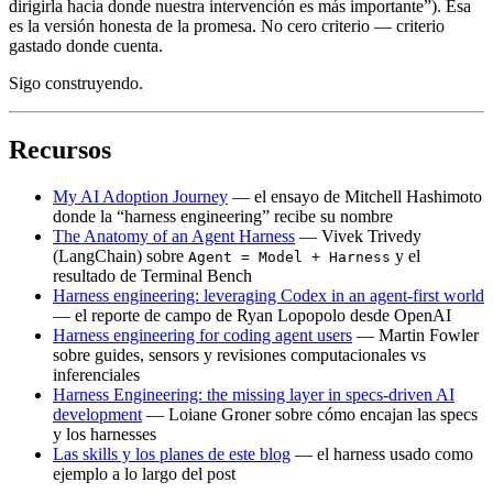
dirigirla hacia donde nuestra intervención es más importante”). Esa
es la versión honesta de la promesa. No cero criterio — criterio
gastado donde cuenta.
Sigo construyendo.
Recursos
My AI Adoption Journey
— el ensayo de Mitchell Hashimoto
donde la “harness engineering” recibe su nombre
The Anatomy of an Agent Harness
— Vivek Trivedy
(LangChain) sobre
y el
Agent = Model + Harness
resultado de Terminal Bench
Harness engineering: leveraging Codex in an agent-first world
— el reporte de campo de Ryan Lopopolo desde OpenAI
Harness engineering for coding agent users
— Martin Fowler
sobre guides, sensors y revisiones computacionales vs
inferenciales
Harness Engineering: the missing layer in specs-driven AI
development
— Loiane Groner sobre cómo encajan las specs
y los harnesses
Las skills y los planes de este blog
— el harness usado como
ejemplo a lo largo del post