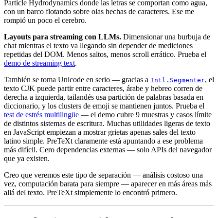
Particle Hydrodynamics donde las letras se comportan como agua,
con un barco flotando sobre olas hechas de caracteres. Ese me
rompió un poco el cerebro.
Layouts para streaming con LLMs.
Dimensionar una burbuja de
chat mientras el texto va llegando sin depender de mediciones
repetidas del DOM. Menos saltos, menos scroll errático. Prueba el
demo de streaming text
.
También se toma Unicode en serio — gracias a
, el
Intl.Segmenter
texto CJK puede partir entre caracteres, árabe y hebreo corren de
derecha a izquierda, tailandés usa partición de palabras basada en
diccionario, y los clusters de emoji se mantienen juntos. Prueba el
test de estrés multilingüe
— el demo cubre 9 muestras y casos límite
de distintos sistemas de escritura. Muchas utilidades ligeras de texto
en JavaScript empiezan a mostrar grietas apenas sales del texto
latino simple. PreTeXt claramente está apuntando a ese problema
más difícil. Cero dependencias externas — solo APIs del navegador
que ya existen.
Creo que veremos este tipo de separación — análisis costoso una
vez, computación barata para siempre — aparecer en más áreas más
allá del texto. PreTeXt simplemente lo encontró primero.