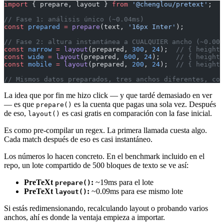
import
 { prepare, layout } 
from
 '@chenglou/pretext'
;
// Fase 1: análisis único (~0.04ms)
const
 prepared
 =
 prepare
(text, 
'16px Inter'
);
// Fase 2: altura instantánea a CUALQUIER ancho (~0.000
const
 narrow
 =
 layout
(prepared, 
300
, 
24
);  
// { height:
const
 wide
 =
 layout
(prepared, 
600
, 
24
);    
// { height:
const
 mobile
 =
 layout
(prepared, 
200
, 
24
);  
// { height:
// Mismos datos preparados, tres anchos diferentes, cos
La idea que por fin me hizo click — y que tardé demasiado en ver
— es que
es la cuenta que pagas una sola vez. Después
prepare()
de eso,
es casi gratis en comparación con la fase inicial.
layout()
Es como pre-compilar un regex. La primera llamada cuesta algo.
Cada match después de eso es casi instantáneo.
Los números lo hacen concreto. En el benchmark incluido en el
repo, un lote compartido de 500 bloques de texto se ve así:
PreTeXt
:
~19ms para el lote
prepare()
PreTeXt
:
~0.09ms para ese mismo lote
layout()
Si estás redimensionando, recalculando layout o probando varios
anchos, ahí es donde la ventaja empieza a importar.