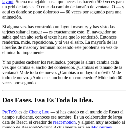
layout
. Suena manejable hasta que necesitas hacerlo 500 veces para
un grid de tarjetas. O en cada cambio de tamaño de ventana. O — y
aquí es donde se pone doloroso — 60 veces por segundo para una
animación.
Si alguna vez has construido un layout masonry y has visto las
tarjetas saltar al cargar — es exactamente esto. El navegador no
sabía qué tan alto sería el texto hasta que lo renderizó. Entonces
renderiza, mide, reposiciona, y tú ves el salto. La mayoría de las
librerías de masonry terminan rodeando este problema en vez de
eliminarlo limpiamente.
Y no puedes cachear los resultados, porque la altura cambia cada
vez que cambia el ancho del contenedor. ¿Cambias el tamaño de la
ventana? Mide todo de nuevo. ¿Cambias a un layout móvil? Mide
todo de nuevo. ¿Animas el ancho de un contenedor? Mide todo 60
veces por segundo.
Dos Fases. Esa Es Toda la Idea.
PreTeXt
es de
Cheng Lou
— si has estado en el mundo de React el
tiempo suficiente, conoces ese nombre. Es un colaborador de larga
data de React, el creador de
react-motion
, y alguien muy asociado al
mundo de Reason/ReScript. Actualmente está en
Midjourney
.