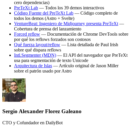
cero dependencias)
PreTeXt Lab
— Todos los 39 demos interactivos
Código Fuente del PreTeXt Lab
— Código completo de
todos los demos (Astro + Svelte)
VentureBeat: Ingeniero de Midjourney presenta PreTeXt
—
Cobertura de prensa del lanzamiento
Forced reflow
— Documentación de Chrome DevTools sobre
por qué los reflows forzados son costosos
Qué fuerza layout/reflow
— Lista detallada de Paul Irish
sobre qué dispara reflows
Intl.Segmenter (MDN)
— El API del navegador que PreTeXt
usa para segmentación de texto Unicode
Arquitectura de Islas
— Artículo original de Jason Miller
sobre el patrón usado por Astro
Sergio Alexander Florez Galeano
CTO y Cofundador en DailyBot