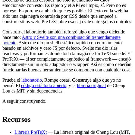
emocionado con esto. Es rápido y el API es limpio, sí. Pero no es
por eso. Es porque cambia lo que es posible. El texto en la web ha
sido una caja negra controlada por CSS desde que empecé a
construir sitios web. PreTeXt abre esa caja y te entrega los controles.
Construir el laboratorio también reforzó algo que vengo diciendo
hace rato:
Astro y Svelte son una combinación tremendamente
potente
. Astro me dio un shell estático rápido con enrutamiento
basado en archivos y cero JS por defecto. Svelte me dio islas
reactivas y performantes donde toda la magia de PreTeXt sucede. Y
PreTeXt — al ser completamente agnóstico al framework — encajó
directamente sin un solo adaptador o wrapper. Así es como deberían
funcionar las buenas herramientas: se componen con cualquier cosa.
Prueba el
laboratorio
. Rompe cosas. Construye algo que yo no
pensé. El
código está todo abierto
, y la
librería original
de Cheng
Lou es MIT y sin dependencias.
A seguir construyendo.
Recursos
Librería PreTeXt
— La librería original de Cheng Lou (MIT,