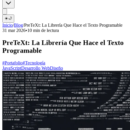
☀️
🌙
Inicio
/
Blog
/
PreTeXt: La Librería Que Hace el Texto Programable
31 mar 2026
•
10 min de lectura
PreTeXt: La Librería Que Hace el Texto
Programable
#Portafolio
#Tecnología
JavaScript
Desarrollo Web
Diseño