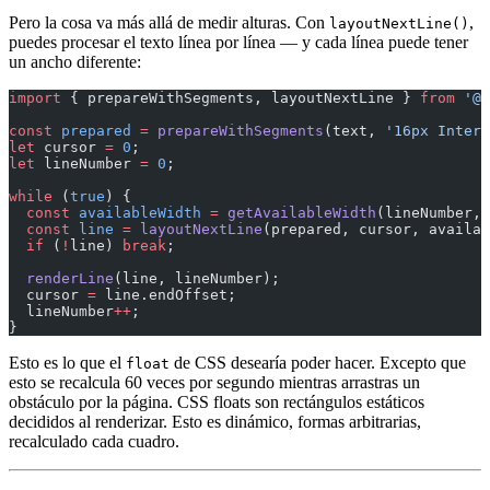
Pero la cosa va más allá de medir alturas. Con
,
layoutNextLine()
puedes procesar el texto línea por línea — y cada línea puede tener
un ancho diferente:
import
 { prepareWithSegments, layoutNextLine } 
from
 '@c
const
 prepared
 =
 prepareWithSegments
(text, 
'16px Inter'
let
 cursor 
=
 0
;
let
 lineNumber 
=
 0
;
while
 (
true
) {
  const
 availableWidth
 =
 getAvailableWidth
(lineNumber, 
  const
 line
 =
 layoutNextLine
(prepared, cursor, availab
  if
 (
!
line) 
break
;
  renderLine
(line, lineNumber);
  cursor 
=
 line.endOffset;
  lineNumber
++
;
}
Esto es lo que el
de CSS desearía poder hacer. Excepto que
float
esto se recalcula 60 veces por segundo mientras arrastras un
obstáculo por la página. CSS floats son rectángulos estáticos
decididos al renderizar. Esto es dinámico, formas arbitrarias,
recalculado cada cuadro.