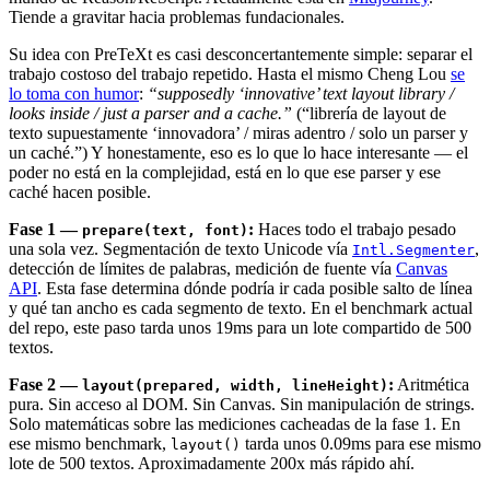
Tiende a gravitar hacia problemas fundacionales.
Su idea con PreTeXt es casi desconcertantemente simple: separar el
trabajo costoso del trabajo repetido. Hasta el mismo Cheng Lou
se
lo toma con humor
:
“supposedly ‘innovative’ text layout library /
looks inside / just a parser and a cache.”
(“librería de layout de
texto supuestamente ‘innovadora’ / miras adentro / solo un parser y
un caché.”) Y honestamente, eso es lo que lo hace interesante — el
poder no está en la complejidad, está en lo que ese parser y ese
caché hacen posible.
Fase 1 —
:
Haces todo el trabajo pesado
prepare(text, font)
una sola vez. Segmentación de texto Unicode vía
,
Intl.Segmenter
detección de límites de palabras, medición de fuente vía
Canvas
API
. Esta fase determina dónde podría ir cada posible salto de línea
y qué tan ancho es cada segmento de texto. En el benchmark actual
del repo, este paso tarda unos 19ms para un lote compartido de 500
textos.
Fase 2 —
:
Aritmética
layout(prepared, width, lineHeight)
pura. Sin acceso al DOM. Sin Canvas. Sin manipulación de strings.
Solo matemáticas sobre las mediciones cacheadas de la fase 1. En
ese mismo benchmark,
tarda unos 0.09ms para ese mismo
layout()
lote de 500 textos. Aproximadamente 200x más rápido ahí.