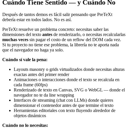
Cuándo Tiene Sentido — y Cuándo No
Después de tantos demos es fácil salir pensando que PreTeXt
debería estar en todos lados. No es así.
PreTeXt resuelve un problema concreto: necesitas saber las
dimensiones del texto
antes
de renderizarlo, o necesitas recalcularlas
muchas veces
sin pagar el costo de un reflow del DOM cada vez.
Si tu proyecto no tiene ese problema, la librería no te aporta nada
que el navegador no haga ya solo.
Cuándo sí vale la pena:
Layouts masonry o grids virtualizados donde necesitas alturas
exactas antes del primer render
Animaciones o interacciones donde el texto se recalcula en
cada frame (60fps)
Renderizado de texto en Canvas, SVG o WebGL — donde el
navegador no te da line wrapping
Interfaces de streaming (chat con LLMs) donde quieres
dimensionar el contenedor antes de que termine el texto
Herramientas editoriales con texto fluyendo alrededor de
objetos dinámicos
Cuándo no lo necesitas: