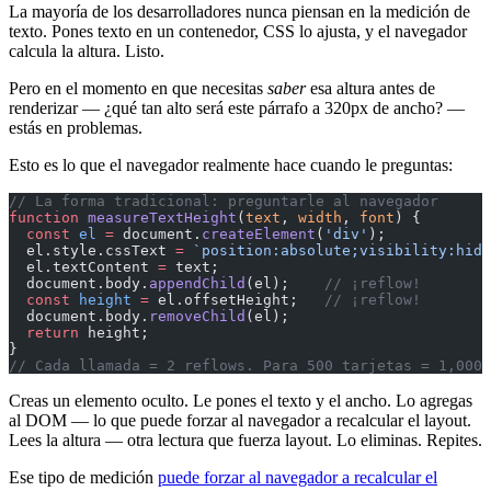
La mayoría de los desarrolladores nunca piensan en la medición de
texto. Pones texto en un contenedor, CSS lo ajusta, y el navegador
calcula la altura. Listo.
Pero en el momento en que necesitas
saber
esa altura antes de
renderizar — ¿qué tan alto será este párrafo a 320px de ancho? —
estás en problemas.
Esto es lo que el navegador realmente hace cuando le preguntas:
// La forma tradicional: preguntarle al navegador
function
 measureTextHeight
(
text
, 
width
, 
font
) {
  const
 el
 =
 document.
createElement
(
'div'
);
  el.style.cssText 
=
 `position:absolute;visibility:hidd
  el.textContent 
=
 text;
  document.body.
appendChild
(el);    
// ¡reflow!
  const
 height
 =
 el.offsetHeight;   
// ¡reflow!
  document.body.
removeChild
(el);
  return
 height;
}
// Cada llamada = 2 reflows. Para 500 tarjetas = 1,000 
Creas un elemento oculto. Le pones el texto y el ancho. Lo agregas
al DOM — lo que puede forzar al navegador a recalcular el layout.
Lees la altura — otra lectura que fuerza layout. Lo eliminas. Repites.
Ese tipo de medición
puede forzar al navegador a recalcular el