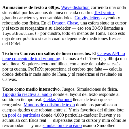
Animaciones de texto a 60fps.
Wave distortion
corriendo una onda
sinusoidal por los anchos de línea en cada cuadro.
Text vortex
girando caracteres y reensamblándolos.
Gravity letters
cayendo y
rebotando con física. En el
Dragon Chase
, una esfera sigue tu cursor
y el texto se reorganiza a su alrededor — eso son 30-50 llamadas a
por cuadro, todo en menos de 16ms. Todo esto
layoutNextLine()
deja de ser práctico si cada cuadro depende de mediciones frescas
del DOM.
Texto en Canvas con saltos de línea correctos.
El
Canvas API no
tiene concepto de text wrapping
. Llamas a
y dibuja una
fillText()
sola línea. Si quieres texto multilínea con ajuste de palabras, estás
por tu cuenta. PreTeXt proporciona el cerebro que falta — calcula
dónde debería ir cada salto de línea, y tú renderizas el resultado en
Canvas.
Texto como medio interactivo.
Juegos. Simulaciones de física.
Tipografía reactiva al audio
donde el layout del texto responde al
sonido en tiempo real.
Celdas Voronoi
llenas de texto que se
reorganiza.
Mundos de colisión de texto
donde los párrafos son
cuerpos rígidos que rebotan entre sí. Y mis favoritos del último lote:
un
pool de partículas
donde 4,000 partículas-carácter llueven y se
acumulan con física real — dispersalas con tu cursor y mira cómo se
reacomodan — y una
simulación de océano
usando Smoothed