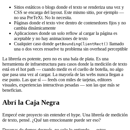
Sitios estáticos o blogs donde el texto se renderiza una vez y
CSS se encarga del layout. Este mismo sitio, por ejemplo —
no usa PreTeXt. No lo necesita.
Páginas donde el texto vive dentro de contenedores fijos y no
cambia dinámicamente
Aplicaciones donde un solo reflow al cargar la página es
aceptable y no hay animaciones de texto
Cualquier caso donde
llamado
getBoundingClientRect()
una o dos veces resuelve tu problema sin overhead perceptible
La librería es potente, pero no es una bala de plata. Es una
herramienta de infraestructura para casos donde la medición de texto
está en el hot path — cuando medir es el cuello de botella, no algo
que pasa una vez al cargar. La mayoría de las webs nunca llegan a
ese punto. Las que sí — feeds con miles de tarjetas, editores
visuales, experiencias interactivas pesadas — son las que más se
benefician.
Abrí la Caja Negra
Empecé este proyecto sin entender el hype. Una librería de medición
de texto, pensé. ¿Qué tan emocionante puede ser eso?
Decenas de demos después, no solo lo entiendo — estoy