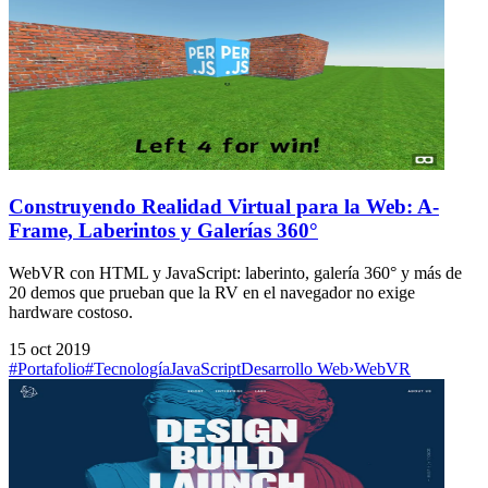
Construyendo Realidad Virtual para la Web: A-
Frame, Laberintos y Galerías 360°
WebVR con HTML y JavaScript: laberinto, galería 360° y más de
20 demos que prueban que la RV en el navegador no exige
hardware costoso.
15 oct 2019
#Portafolio
#Tecnología
JavaScript
Desarrollo Web
›
WebVR