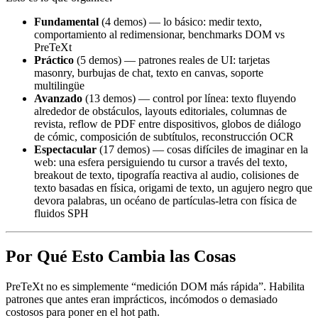
Fundamental
(4 demos) — lo básico: medir texto,
comportamiento al redimensionar, benchmarks DOM vs
PreTeXt
Práctico
(5 demos) — patrones reales de UI: tarjetas
masonry, burbujas de chat, texto en canvas, soporte
multilingüe
Avanzado
(13 demos) — control por línea: texto fluyendo
alrededor de obstáculos, layouts editoriales, columnas de
revista, reflow de PDF entre dispositivos, globos de diálogo
de cómic, composición de subtítulos, reconstrucción OCR
Espectacular
(17 demos) — cosas difíciles de imaginar en la
web: una esfera persiguiendo tu cursor a través del texto,
breakout de texto, tipografía reactiva al audio, colisiones de
texto basadas en física, origami de texto, un agujero negro que
devora palabras, un océano de partículas-letra con física de
fluidos SPH
Por Qué Esto Cambia las Cosas
PreTeXt no es simplemente “medición DOM más rápida”. Habilita
patrones que antes eran imprácticos, incómodos o demasiado
costosos para poner en el hot path.