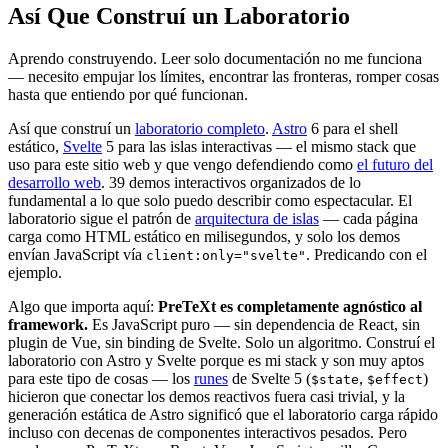
Así Que Construí un Laboratorio
Aprendo construyendo. Leer solo documentación no me funciona
— necesito empujar los límites, encontrar las fronteras, romper cosas
hasta que entiendo por qué funcionan.
Así que construí un
laboratorio completo
.
Astro
6 para el shell
estático,
Svelte
5 para las islas interactivas — el mismo stack que
uso para este sitio web y que vengo defendiendo como
el futuro del
desarrollo web
. 39 demos interactivos organizados de lo
fundamental a lo que solo puedo describir como espectacular. El
laboratorio sigue el patrón de
arquitectura de islas
— cada página
carga como HTML estático en milisegundos, y solo los demos
envían JavaScript vía
. Predicando con el
client:only="svelte"
ejemplo.
Algo que importa aquí:
PreTeXt es completamente agnóstico al
framework.
Es JavaScript puro — sin dependencia de React, sin
plugin de Vue, sin binding de Svelte. Solo un algoritmo. Construí el
laboratorio con Astro y Svelte porque es mi stack y son muy aptos
para este tipo de cosas — los
runes
de Svelte 5 (
,
)
$state
$effect
hicieron que conectar los demos reactivos fuera casi trivial, y la
generación estática de Astro significó que el laboratorio carga rápido
incluso con decenas de componentes interactivos pesados. Pero