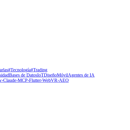
rlas
#Tecnología
#Trading
sidad
Bases de Datos
IoT
Diseño
Móvil
Agentes de IA
w
›
Claude
›
MCP
›
Flutter
›
WebVR
›
AEO