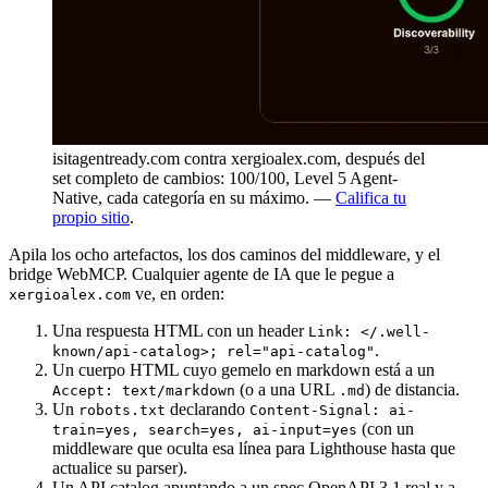
isitagentready.com contra xergioalex.com, después del
set completo de cambios: 100/100, Level 5 Agent-
Native, cada categoría en su máximo. —
Califica tu
propio sitio
.
Apila los ocho artefactos, los dos caminos del middleware, y el
bridge WebMCP. Cualquier agente de IA que le pegue a
ve, en orden:
xergioalex.com
Una respuesta HTML con un header
Link: </.well-
.
known/api-catalog>; rel="api-catalog"
Un cuerpo HTML cuyo gemelo en markdown está a un
(o a una URL
) de distancia.
Accept: text/markdown
.md
Un
declarando
robots.txt
Content-Signal: ai-
(con un
train=yes, search=yes, ai-input=yes
middleware que oculta esa línea para Lighthouse hasta que
actualice su parser).
Un API catalog apuntando a un spec OpenAPI 3.1 real y a