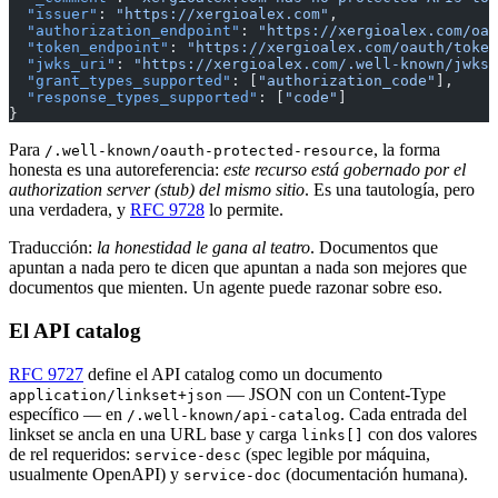
  "issuer"
: 
"https://xergioalex.com"
,
  "authorization_endpoint"
: 
"https://xergioalex.com/oau
  "token_endpoint"
: 
"https://xergioalex.com/oauth/token
  "jwks_uri"
: 
"https://xergioalex.com/.well-known/jwks.
  "grant_types_supported"
: [
"authorization_code"
],
  "response_types_supported"
: [
"code"
]
}
Para
, la forma
/.well-known/oauth-protected-resource
honesta es una autoreferencia:
este recurso está gobernado por el
authorization server (stub) del mismo sitio
. Es una tautología, pero
una verdadera, y
RFC 9728
lo permite.
Traducción:
la honestidad le gana al teatro
. Documentos que
apuntan a nada pero te dicen que apuntan a nada son mejores que
documentos que mienten. Un agente puede razonar sobre eso.
El API catalog
RFC 9727
define el API catalog como un documento
— JSON con un Content-Type
application/linkset+json
específico — en
. Cada entrada del
/.well-known/api-catalog
linkset se ancla en una URL base y carga
con dos valores
links[]
de rel requeridos:
(spec legible por máquina,
service-desc
usualmente OpenAPI) y
(documentación humana).
service-doc