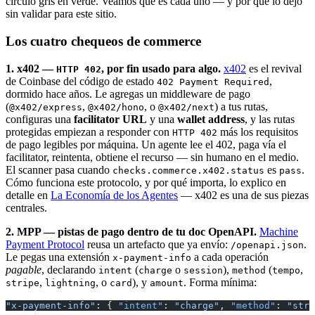
círculo gris en verde. Veamos qué es cada uno — y por qué lo dejo
sin validar para este sitio.
Los cuatro chequeos de commerce
1. x402 —
, por fin usado para algo.
x402
es el revival
HTTP 402
de Coinbase del código de estado
,
402 Payment Required
dormido hace años. Le agregas un middleware de pago
(
,
, o
) a tus rutas,
@x402/express
@x402/hono
@x402/next
configuras una
facilitator URL
y una
wallet address
, y las rutas
protegidas empiezan a responder con
más los requisitos
HTTP 402
de pago legibles por máquina. Un agente lee el 402, paga vía el
facilitator, reintenta, obtiene el recurso — sin humano en el medio.
El scanner pasa cuando
es
.
checks.commerce.x402.status
pass
Cómo funciona este protocolo, y por qué importa, lo explico en
detalle en
La Economía de los Agentes
— x402 es una de sus piezas
centrales.
2. MPP — pistas de pago dentro de tu doc OpenAPI.
Machine
Payment Protocol
reusa un artefacto que ya envío:
.
/openapi.json
Le pegas una extensión
a cada operación
x-payment-info
pagable
, declarando
(
o
),
(
,
intent
charge
session
method
tempo
,
, o
), y
. Forma mínima:
stripe
lightning
card
amount
"x-payment-info"
: { 
"intent"
: 
"charge"
, 
"method"
: 
"stri