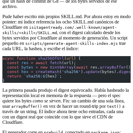
que un hash de commit de Git — de los bytes servidos de ese
archivo.
Pude haber escrito mis propios SKILL.md. Por ahora estoy en modo
pointer: mi índice referencia los ocho SKILL.md canónicos de
Cloudflare en
isitagentready.com/.well-known/agent-
, con el digest calculado desde los
skills/<skill>/SKILL.md
bytes servidos por Cloudflare al momento de generación. Un script
pequeño en
trae
scripts/generate-agent-skills-index.mjs
cada URL, la hashea, y escribe el índice:
async
 function
 sha256OfUrl
(
url
) {
  const
 res
 =
 await
 fetch
(url);
  const
 bytes
 =
 new
 Uint8Array
(
await
 res.
arrayBuffer
())
  const
 hex
 =
 createHash
(
'sha256'
).
update
(bytes).
digest
  return
 `sha256:${
hex
}`
;
}
La primera pasada produjo el digest equivocado. Había hasheado la
representación local en memoria de la respuesta — pero el spec
quiere los bytes
como se sirven
. Fix: un cambio de una sola línea,
usar
en vez de hacer un round-trip por
a
arrayBuffer()
text()
través de un string. El índice ahora tiene ocho entradas, cada una
con un digest real que coincide con lo que sirve el CDN de
Cloudflare.
El generador corre en
, conectado en
:
prebuild
package.json