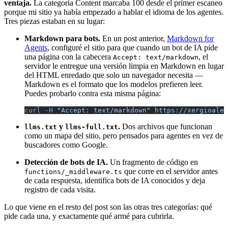
ventaja.
La categoría Content marcaba 100 desde el primer escaneo
porque mi sitio ya había empezado a hablar el idioma de los agentes.
Tres piezas estaban en su lugar:
Markdown para bots.
En un post anterior,
Markdown for
Agents
, configuré el sitio para que cuando un bot de IA pide
una página con la cabecera
, el
Accept: text/markdown
servidor le entregue una versión limpia en Markdown en lugar
del HTML enredado que solo un navegador necesita —
Markdown es el formato que los modelos prefieren leer.
Puedes probarlo contra esta misma página:
curl
 -H
 "Accept: text/markdown"
 https://xergioalex
y
.
Dos archivos que funcionan
llms.txt
llms-full.txt
como un mapa del sitio, pero pensados para agentes en vez de
buscadores como Google.
Detección de bots de IA.
Un fragmento de código en
que corre en el servidor antes
functions/_middleware.ts
de cada respuesta, identifica bots de IA conocidos y deja
registro de cada visita.
Lo que viene en el resto del post son las otras tres categorías: qué
pide cada una, y exactamente qué armé para cubrirla.