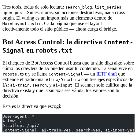
Tres tools, todas de solo lectura:
,
,
search_blog
list_series
. Sin escrituras, sin acciones destructivas, nada cross-
open_post
origin. El wiring es un import más un elemento dentro de
. Cada página que use el layout —
MainLayout.astro
efectivamente todo el sitio público — ahora carga el bridge.
Bot Access Control: la directiva
Content-
en
Signal
robots.txt
El chequeo de Bot Access Control busca que tu sitio diga algo sobre
cómo los crawlers de IA pueden usar tu contenido. La señal vive en
y se llama
— un
IETF draft
que
robots.txt
Content-Signal
extiende el tradicional
con tres ejes específicos de
Allow/Disallow
IA:
,
, y
. El scanner solo califica que la
ai-train
search
ai-input
directiva exista y que la sintaxis sea válida; los valores son tu
decisión.
Esta es la directiva que escogí:
User-agent: *
Allow: /
Disallow: /api/
Content-Signal: ai-train=yes, search=yes, ai-input=yes