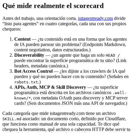
Qué mide realmente el scorecard
Antes del trabajo, una orientación corta.
isitagentready.com
divide
“listo para agentes” en cuatro categorías, cada una con sus propios
chequeos:
Content
— ¿tu contenido está en una forma que los agentes
de IA pueden parsear sin problema? (Endpoints Markdown,
content negotiation, datos estructurados.)
Discoverability
— ¿un agente que haga un solo
HEAD /
puede encontrar la superficie programática de tu sitio? (Link
headers, metadata canónica.)
Bot Access Control
— ¿les dijiste a los crawlers de IA qué
pueden y qué no pueden hacer con tu contenido? (Señales en
.)
robots.txt
APIs, Auth, MCP & Skill Discovery
— ¿tu superficie
programática está descrita en los archivos canónicos
.well-
, con metadata OAuth para discovery y MCP server
known/*
cards? (Seis documentos JSON más una API de navegador.)
Cada categoría que mide isitagentready.com tiene un archivo
asociado: un documento corto, definido por Cloudflare,
SKILL.md
que funciona como manual de una sola capacidad. Te dice qué
chequea la herramienta, qué archivo o cabecera HTTP debe servir tu