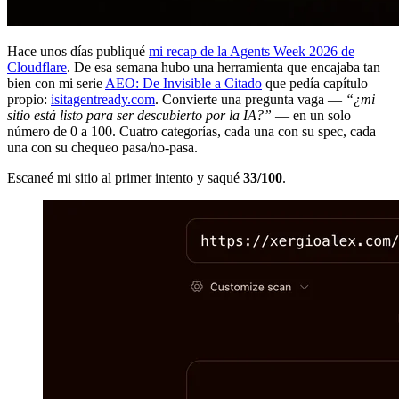
Hace unos días publiqué
mi recap de la Agents Week 2026 de
Cloudflare
. De esa semana hubo una herramienta que encajaba tan
bien con mi serie
AEO: De Invisible a Citado
que pedía capítulo
propio:
isitagentready.com
. Convierte una pregunta vaga —
“¿mi
sitio está listo para ser descubierto por la IA?”
— en un solo
número de 0 a 100. Cuatro categorías, cada una con su spec, cada
una con su chequeo pasa/no-pasa.
Escaneé mi sitio al primer intento y saqué
33/100
.