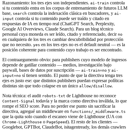
Razonamiento: los tres ejes son independientes.
controla
ai-train
si tu contenido entra en los corpus de entrenamiento de futuros LLM
base,
controla la indexación clásica en buscadores, y
search
ai-
controla si tu contenido puede ser traído y citado en
input
respuestas de IA en tiempo real (ChatGPT Search, Perplexity,
Google AI Overviews, Claude Search). Para un blog técnico
personal cuya moneda es ser leído, citado y referenciado, decir
no
en cualquiera de los tres es cambiar descubribilidad por protección
que no necesito.
en los tres ejes no es el default neutral — es la
yes
posición coherente para contenido cuyo trabajo es ser encontrado.
El contraargumento obvio: para publishers cuyo modelo de ingresos
depende de gatillar contenido — medios, investigación bajo
paywall, bases de datos por suscripción —
y
ai-train=no
ai-
sí tienen sentido. El punto de que la directiva tenga tres
input=no
ejes es justo ese: que distintos publishers puedan expresar políticas
distintas sin que todo colapse en un único
.
allow/disallow
Nota técnica: el audit
de Lighthouse no reconoce
robots-txt
todavía y la marca como directiva inválida, lo que
Content-Signal
rompe el SEO score. Para no perder ese punto sin sacrificar la
directiva, agregué un middleware en
functions/_middleware.ts
que la quita solo cuando el escaneo viene de Lighthouse (UA con
o
). El resto de los clientes —
Chrome-Lighthouse
PageSpeed
Googlebot, GPTBot, ClaudeBot, isitagentready, los demás crawlers