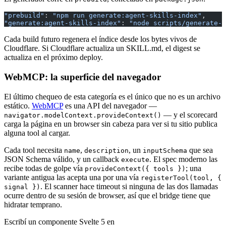
"prebuild"
: 
"npm run generate:agent-skills-index"
,
"generate:agent-skills-index"
: 
"node scripts/generate-a
Cada build futuro regenera el índice desde los bytes vivos de
Cloudflare. Si Cloudflare actualiza un SKILL.md, el digest se
actualiza en el próximo deploy.
WebMCP: la superficie del navegador
El último chequeo de esta categoría es el único que no es un archivo
estático.
WebMCP
es una API del navegador —
— y el scorecard
navigator.modelContext.provideContext()
carga la página en un browser sin cabeza para ver si tu sitio publica
alguna tool al cargar.
Cada tool necesita
,
, un
que sea
name
description
inputSchema
JSON Schema válido, y un callback
. El spec moderno las
execute
recibe todas de golpe vía
; una
provideContext({ tools })
variante antigua las acepta una por una vía
registerTool(tool, {
. El scanner hace timeout si ninguna de las dos llamadas
signal })
ocurre dentro de su sesión de browser, así que el bridge tiene que
hidratar temprano.
Escribí un componente Svelte 5 en