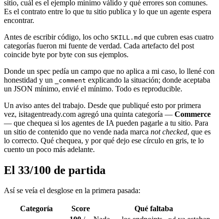
sitio, cuál es el ejemplo mínimo válido y qué errores son comunes.
Es el contrato entre lo que tu sitio publica y lo que un agente espera
encontrar.
Antes de escribir código, los ocho
que cubren esas cuatro
SKILL.md
categorías fueron mi fuente de verdad. Cada artefacto del post
coincide byte por byte con sus ejemplos.
Donde un spec pedía un campo que no aplica a mi caso, lo llené con
honestidad y un
explicando la situación; donde aceptaba
_comment
un JSON mínimo, envié el mínimo. Todo es reproducible.
Un aviso antes del trabajo. Desde que publiqué esto por primera
vez, isitagentready.com agregó una quinta categoría —
Commerce
— que chequea si los agentes de IA pueden pagarle a tu sitio. Para
un sitio de contenido que no vende nada marca
not checked
, que es
lo correcto. Qué chequea, y por qué dejo ese círculo en gris, te lo
cuento un poco más adelante.
El 33/100 de partida
Así se veía el desglose en la primera pasada:
Categoría
Score
Qué faltaba