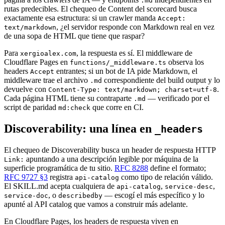
.md
rutas predecibles. El chequeo de Content del scorecard busca
exactamente esa estructura: si un crawler manda
Accept:
, ¿el servidor responde con Markdown real en vez
text/markdown
de una sopa de HTML que tiene que raspar?
Para
, la respuesta es sí. El middleware de
xergioalex.com
Cloudflare Pages en
observa los
functions/_middleware.ts
headers
entrantes; si un bot de IA pide Markdown, el
Accept
middleware trae el archivo
correspondiente del build output y lo
.md
devuelve con
.
Content-Type: text/markdown; charset=utf-8
Cada página HTML tiene su contraparte
— verificado por el
.md
script de paridad
que corre en CI.
md:check
Discoverability: una línea en
_headers
El chequeo de Discoverability busca un header de respuesta HTTP
apuntando a una descripción legible por máquina de la
Link:
superficie programática de tu sitio.
RFC 8288
define el formato;
RFC 9727 §3
registra
como tipo de relación válido.
api-catalog
El SKILL.md acepta cualquiera de
,
,
api-catalog
service-desc
, o
— escogí el más específico y lo
service-doc
describedby
apunté al API catalog que vamos a construir más adelante.
En Cloudflare Pages, los headers de respuesta viven en