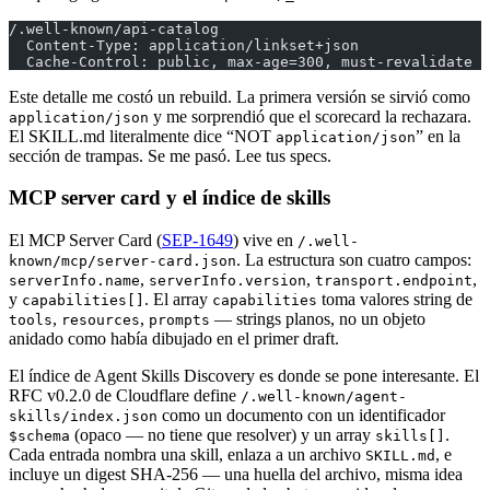
/.well-known/api-catalog
  Content-Type: application/linkset+json
  Cache-Control: public, max-age=300, must-revalidate
Este detalle me costó un rebuild. La primera versión se sirvió como
y me sorprendió que el scorecard la rechazara.
application/json
El SKILL.md literalmente dice “NOT
” en la
application/json
sección de trampas. Se me pasó. Lee tus specs.
MCP server card y el índice de skills
El MCP Server Card (
SEP-1649
) vive en
/.well-
. La estructura son cuatro campos:
known/mcp/server-card.json
,
,
,
serverInfo.name
serverInfo.version
transport.endpoint
y
. El array
toma valores string de
capabilities[]
capabilities
,
,
— strings planos, no un objeto
tools
resources
prompts
anidado como había dibujado en el primer draft.
El índice de Agent Skills Discovery es donde se pone interesante. El
RFC v0.2.0 de Cloudflare define
/.well-known/agent-
como un documento con un identificador
skills/index.json
(opaco — no tiene que resolver) y un array
.
$schema
skills[]
Cada entrada nombra una skill, enlaza a un archivo
, e
SKILL.md
incluye un digest SHA-256 — una huella del archivo, misma idea