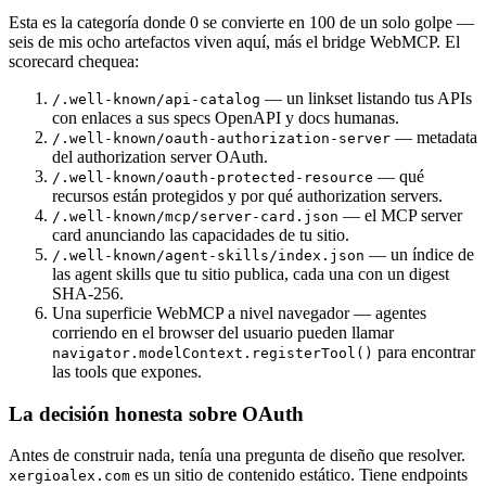
Esta es la categoría donde 0 se convierte en 100 de un solo golpe —
seis de mis ocho artefactos viven aquí, más el bridge WebMCP. El
scorecard chequea:
— un linkset listando tus APIs
/.well-known/api-catalog
con enlaces a sus specs OpenAPI y docs humanas.
— metadata
/.well-known/oauth-authorization-server
del authorization server OAuth.
— qué
/.well-known/oauth-protected-resource
recursos están protegidos y por qué authorization servers.
— el MCP server
/.well-known/mcp/server-card.json
card anunciando las capacidades de tu sitio.
— un índice de
/.well-known/agent-skills/index.json
las agent skills que tu sitio publica, cada una con un digest
SHA-256.
Una superficie WebMCP a nivel navegador — agentes
corriendo en el browser del usuario pueden llamar
para encontrar
navigator.modelContext.registerTool()
las tools que expones.
La decisión honesta sobre OAuth
Antes de construir nada, tenía una pregunta de diseño que resolver.
es un sitio de contenido estático. Tiene endpoints
xergioalex.com