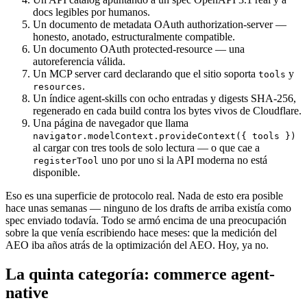
docs legibles por humanos.
Un documento de metadata OAuth authorization-server —
honesto, anotado, estructuralmente compatible.
Un documento OAuth protected-resource — una
autoreferencia válida.
Un MCP server card declarando que el sitio soporta
y
tools
.
resources
Un índice agent-skills con ocho entradas y digests SHA-256,
regenerado en cada build contra los bytes vivos de Cloudflare.
Una página de navegador que llama
navigator.modelContext.provideContext({ tools })
al cargar con tres tools de solo lectura — o que cae a
uno por uno si la API moderna no está
registerTool
disponible.
Eso es una superficie de protocolo real. Nada de esto era posible
hace unas semanas — ninguno de los drafts de arriba existía como
spec enviado todavía. Todo se armó encima de una preocupación
sobre la que venía escribiendo hace meses: que la medición del
AEO iba años atrás de la optimización del AEO. Hoy, ya no.
La quinta categoría: commerce agent-
native