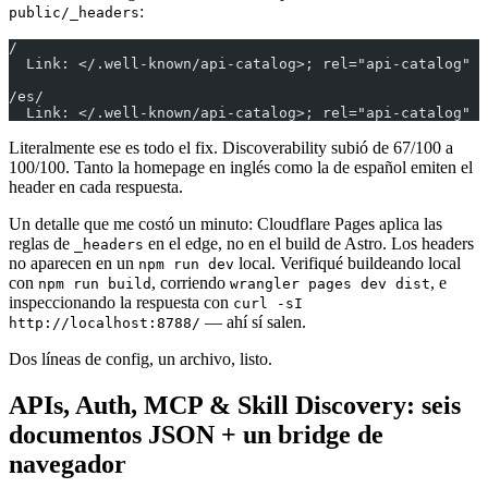
:
public/_headers
/
  Link: </.well-known/api-catalog>; rel="api-catalog"
/es/
  Link: </.well-known/api-catalog>; rel="api-catalog"
Literalmente ese es todo el fix. Discoverability subió de 67/100 a
100/100. Tanto la homepage en inglés como la de español emiten el
header en cada respuesta.
Un detalle que me costó un minuto: Cloudflare Pages aplica las
reglas de
en el edge, no en el build de Astro. Los headers
_headers
no aparecen en un
local. Verifiqué buildeando local
npm run dev
con
, corriendo
, e
npm run build
wrangler pages dev dist
inspeccionando la respuesta con
curl -sI
— ahí sí salen.
http://localhost:8788/
Dos líneas de config, un archivo, listo.
APIs, Auth, MCP & Skill Discovery: seis
documentos JSON + un bridge de
navegador