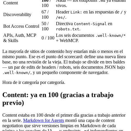
100
/
Nada — los endpoints
ya estaban
.md
Content
100
vivos.
67 /
Header
en las respuestas de
y
Link:
/
Discoverability
100
.
/es/
50 /
Directiva
en
Content-Signal
Bot Access Control
100
.
robots.txt
APIs, Auth, MCP
Los seis documentos
.well-known/*
0 / 100
& Skills
+ WebMCP.
La mayoría de sitios de contenido hoy estarían más o menos en el
mismo punto. Ese es el punto del scorecard: define una nueva línea
base, no una revisión de la vieja. El trabajo se divide en tres baldes
— un par de edits de headers / robots, seis documentos JSON bajo
, y un pequeño componente de navegador.
.well-known/
Hora de ir categoría por categoría.
Content: ya en 100 (gracias a trabajo
previo)
Content estaba en 100 desde el primer día gracias a trabajo anterior
en la serie.
Markdown for Agents
montó una capa de content
negotiation que sirve versiones limpias en Markdown de cada
página a los crawlers de IA — y endpoints
independientes en