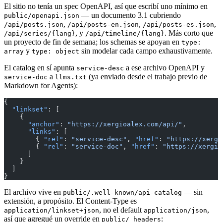
El sitio no tenía un spec OpenAPI, así que escribí uno mínimo en
— un documento 3.1 cubriendo
public/openapi.json
,
,
,
/api/posts.json
/api/posts-en.json
/api/posts-es.json
, y
. Más corto que
/api/series/{lang}
/api/timeline/{lang}
un proyecto de fin de semana; los schemas se apoyan en
type:
y
sin modelar cada campo exhaustivamente.
array
type: object
El catalog en sí apunta
a ese archivo OpenAPI y
service-desc
a
(ya enviado desde el trabajo previo de
service-doc
llms.txt
Markdown for Agents):
{
  "linkset"
: [
    {
      "anchor"
: 
"https://xergioalex.com/api/"
,
      "links"
: [
        { 
"rel"
: 
"service-desc"
, 
"href"
: 
"https://xergi
        { 
"rel"
: 
"service-doc"
, 
"href"
: 
"https://xergio
      ]
    }
  ]
}
El archivo vive en
— sin
public/.well-known/api-catalog
extensión, a propósito. El Content-Type es
, no el default
,
application/linkset+json
application/json
así que agregué un override en
:
public/_headers