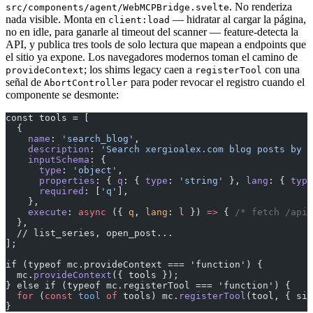
. No renderiza
src/components/agent/WebMCPBridge.svelte
nada visible. Monta en
— hidratar al cargar la página,
client:load
no en idle, para ganarle al timeout del scanner — feature-detecta la
API, y publica tres tools de solo lectura que mapean a endpoints que
el sitio ya expone. Los navegadores modernos toman el camino de
; los shims legacy caen a
con una
provideContext
registerTool
señal de
para poder revocar el registro cuando el
AbortController
componente se desmonte:
const tools = [
  {
    name
: 
'search_blog'
,
    description
: 
'Search xergioalex.com blog posts by k
    inputSchema
: {
      type
: 
'object'
,
      properties
: { 
q
: { 
type
: 
'string'
 }, 
lang
: { 
type
      required
: [
'q'
],
    },
    execute
: 
async
 ({ 
q
, 
lang
: 
l
 }) 
=>
 { 
/* fetch /api/
  },
  // list_series, open_post...
];
if (typeof mc.provideContext === 'function') {
  mc.
provideContext
({ tools });
} else if (typeof mc.registerTool === 'function') {
  for
 (
const
 tool
 of
 tools) mc.
registerTool
(tool, { sig
}