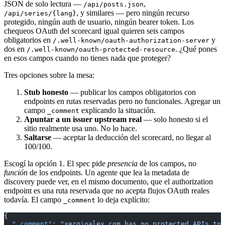
JSON de solo lectura —
,
/api/posts.json
, y similares — pero ningún recurso
/api/series/{lang}
protegido, ningún auth de usuario, ningún bearer token. Los
chequeos OAuth del scorecard igual quieren seis campos
obligatorios en
y
/.well-known/oauth-authorization-server
dos en
. ¿Qué pones
/.well-known/oauth-protected-resource
en esos campos cuando no tienes nada que proteger?
Tres opciones sobre la mesa:
Stub honesto
— publicar los campos obligatorios con
endpoints en rutas reservadas pero no funcionales. Agregar un
campo
explicando la situación.
_comment
Apuntar a un issuer upstream real
— solo honesto si el
sitio realmente usa uno. No lo hace.
Saltarse
— aceptar la deducción del scorecard, no llegar al
100/100.
Escogí la opción 1. El spec pide
presencia
de los campos, no
función
de los endpoints. Un agente que lea la metadata de
discovery puede ver, en el mismo documento, que el authorization
endpoint es una ruta reservada que no acepta flujos OAuth reales
todavía. El campo
lo deja explícito:
_comment
{
  "_comment"
: 
"xergioalex.com has no protected APIs tod