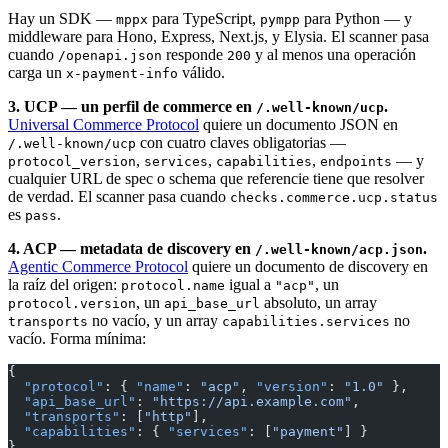
Hay un SDK —
para TypeScript,
para Python — y
mppx
pympp
middleware para Hono, Express, Next.js, y Elysia. El scanner pasa
cuando
responde
y al menos una operación
/openapi.json
200
carga un
válido.
x-payment-info
3. UCP — un perfil de commerce en
.
/.well-known/ucp
Universal Commerce Protocol
quiere un documento JSON en
con cuatro claves obligatorias —
/.well-known/ucp
,
,
,
— y
protocol_version
services
capabilities
endpoints
cualquier URL de spec o schema que referencie tiene que resolver
de verdad. El scanner pasa cuando
checks.commerce.ucp.status
es
.
pass
4. ACP — metadata de discovery en
.
/.well-known/acp.json
Agentic Commerce Protocol
quiere un documento de discovery en
la raíz del origen:
igual a
, un
protocol.name
"acp"
, un
absoluto, un array
protocol.version
api_base_url
no vacío, y un array
no
transports
capabilities.services
vacío. Forma mínima:
{
  "protocol"
: { 
"name"
: 
"acp"
, 
"version"
: 
"1.0"
 },
  "api_base_url"
: 
"https://api.example.com"
,
  "transports"
: [
"http"
],
  "capabilities"
: { 
"services"
: [
"payment"
] }
}