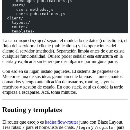
      messages.publications.js
    users/
      users.methods.js
      users.publications.js
  client/
    layouts/
    routes/
    templates/
La capa
separa el modelado de datos (collections), el
imports/api/
flujo del servidor al cliente (publications) y las operaciones del
cliente al servidor (methods). Separación limpia antes de que exista
cualquier funcionalidad. Quiero poder señalar esta estructura en la
charla y explicarla sin tener que disculparme por ninguna parte.
Con eso en su lugar, instalo paquetes. El sistema de paquetes de
Meteor es una de sus ideas genuinamente buenas — unos cuantos
comandos y tengo autenticación de usuarios, routing, layouts
reactivos y gestión de estado. En otro stack, aquí es donde la tarde
empieza a escaparse. Acá, toma minutos.
Routing y templates
El router que escojo es
kadira:flow-router
junto con Blaze Layout.
Tres rutas:
para el home/lista de chats,
y
para
/
/login
/register