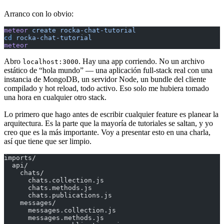
Arranco con lo obvio:
meteor
 create
 rocka-chat-tutorial
cd
 rocka-chat-tutorial
meteor
Abro
. Hay una app corriendo. No un archivo
localhost:3000
estático de “hola mundo” — una aplicación full-stack real con una
instancia de MongoDB, un servidor Node, un bundle del cliente
compilado y hot reload, todo activo. Eso solo me hubiera tomado
una hora en cualquier otro stack.
Lo primero que hago antes de escribir cualquier feature es planear la
arquitectura. Es la parte que la mayoría de tutoriales se saltan, y yo
creo que es la más importante. Voy a presentar esto en una charla,
así que tiene que ser limpio.
imports/
  api/
    chats/
      chats.collection.js
      chats.methods.js
      chats.publications.js
    messages/
      messages.collection.js
      messages.methods.js