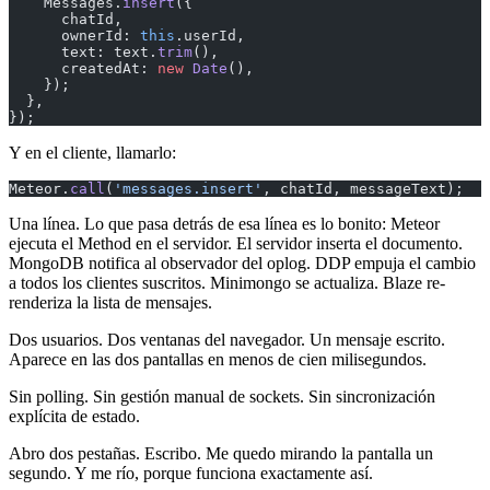
    Messages.
insert
({
      chatId,
      ownerId: 
this
.userId,
      text: text.
trim
(),
      createdAt: 
new
 Date
(),
    });
  },
});
Y en el cliente, llamarlo:
Meteor.
call
(
'messages.insert'
, chatId, messageText);
Una línea. Lo que pasa detrás de esa línea es lo bonito: Meteor
ejecuta el Method en el servidor. El servidor inserta el documento.
MongoDB notifica al observador del oplog. DDP empuja el cambio
a todos los clientes suscritos. Minimongo se actualiza. Blaze re-
renderiza la lista de mensajes.
Dos usuarios. Dos ventanas del navegador. Un mensaje escrito.
Aparece en las dos pantallas en menos de cien milisegundos.
Sin polling. Sin gestión manual de sockets. Sin sincronización
explícita de estado.
Abro dos pestañas. Escribo. Me quedo mirando la pantalla un
segundo. Y me río, porque funciona exactamente así.