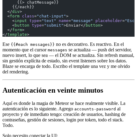
      {{> chatMessage}}
    {{/each}}
  </
div
>
  <
form
 class
=
"chat-input"
>
    <
input
 type
=
"text"
 name
=
"message"
 placeholder
=
"Escr
    <
button
 type
=
"submit"
>Enviar</
button
>
  </
form
>
</
template
>
Ese
no es decorativo. Es reactivo. En el
{{#each messages}}
momento que el cursor
se actualiza — push del servidor,
messages
nuevo insert, lo que sea — el DOM se actualiza. Sin refresh manual,
sin gestión explícita de estado, sin event listeners sobre los datos.
Blaze se encarga de todo. Escribo el template una vez y me olvido
del rendering.
Autenticación en veinte minutos
Aquí es donde la magia de Meteor se hace realmente visible. La
autenticación es lo siguiente. Agrego
al
accounts-password
proyecto y de inmediato tengo: creación de usuarios, hashing de
contraseñas, gestión de sesiones, login por token, todo el stack.
Todo.
Solo necesito conectar la UI: