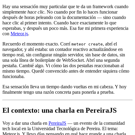
Hay una sensación muy particular que te da un framework cuando
simplemente
hace clic
. No cuando por fin lo haces funcionar
después de horas peleando con la documentación — sino cuando
hace clic al primer intento. Cuando hace exactamente lo que
esperabas, y después un poco más. Esa fue mi primera experiencia
con
Meteor.js
.
Recuerdo el momento exacto. Corrí
, abrí el
meteor create
navegador, y ahí estaba: un contador reactivo actualizándose en
tiempo real, sin configurar ningún servidor, sin base de datos, sin
una sola línea de boilerplate de WebSocket. Abrí una segunda
pestaña. Cambié algo. Vi cómo las dos pestañas reaccionaban al
mismo tiempo. Quedé convencido antes de entender siquiera cómo
funcionaba.
Esa sensación lleva un tiempo dando vueltas en mi cabeza. Y hoy
finalmente tengo una razón concreta para ponerla a prueba.
El contexto: una charla en PereiraJS
Voy a dar una charla en
PereiraJS
— un evento de la comunidad
tech local en la Universidad Tecnológica de Pereira. El tema:
Meteor.js. Y llevo días pensando en qué hace grande a una charla