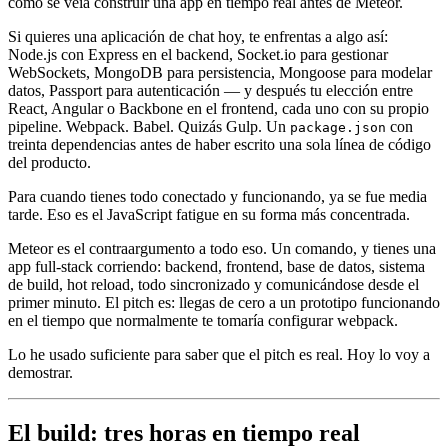
cómo se veía construir una app en tiempo real antes de Meteor.
Si quieres una aplicación de chat hoy, te enfrentas a algo así:
Node.js con Express en el backend, Socket.io para gestionar
WebSockets, MongoDB para persistencia, Mongoose para modelar
datos, Passport para autenticación — y después tu elección entre
React, Angular o Backbone en el frontend, cada uno con su propio
pipeline. Webpack. Babel. Quizás Gulp. Un
con
package.json
treinta dependencias antes de haber escrito una sola línea de código
del producto.
Para cuando tienes todo conectado y funcionando, ya se fue media
tarde. Eso es el JavaScript fatigue en su forma más concentrada.
Meteor es el contraargumento a todo eso. Un comando, y tienes una
app full-stack corriendo: backend, frontend, base de datos, sistema
de build, hot reload, todo sincronizado y comunicándose desde el
primer minuto. El pitch es: llegas de cero a un prototipo funcionando
en el tiempo que normalmente te tomaría configurar webpack.
Lo he usado suficiente para saber que el pitch es real. Hoy lo voy a
demostrar.
El build: tres horas en tiempo real