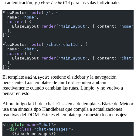
la autenticación, y
para las salas individuales.
/chat/:chatId
FlowRouter.
route
(
'/'
, {
  name: 
'home'
,
  action
() {
    BlazeLayout.
render
(
'mainLayout'
, { content: 
'home'
 
  },
});
FlowRouter.
route
(
'/chat/:chatId'
, {
  name: 
'chat'
,
  action
() {
    BlazeLayout.
render
(
'mainLayout'
, { content: 
'chat'
 
  },
});
El template
sostiene el sidebar y la navegación
mainLayout
persistente. Los templates de
se intercambian
content
reactivamente cuando cambian las rutas. Limpio, y no vuelvo a
pensar en esto.
Ahora traigo la UI del chat. El sistema de templates Blaze de Meteor
usa una sintaxis tipo Handlebars que compila a actualizaciones
reactivas del DOM. Este es el template que muestra los mensajes:
<
template
 name
=
"chat"
>
  <
div
 class
=
"chat-messages"
>
    {{#each messages}}