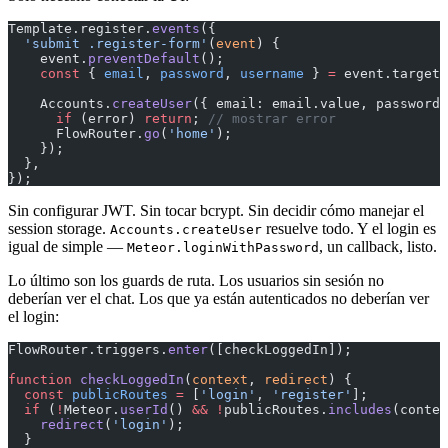
Template.register.
events
({
  'submit .register-form'
(
event
) {
    event.
preventDefault
();
    const
 { 
email
, 
password
, 
username
 } 
=
 event.target;
    Accounts.
createUser
({ email: email.value, password:
      if
 (error) 
return
; 
// mostrar error
      FlowRouter.
go
(
'home'
);
    });
  },
});
Sin configurar JWT. Sin tocar bcrypt. Sin decidir cómo manejar el
session storage.
resuelve todo. Y el login es
Accounts.createUser
igual de simple —
, un callback, listo.
Meteor.loginWithPassword
Lo último son los guards de ruta. Los usuarios sin sesión no
deberían ver el chat. Los que ya están autenticados no deberían ver
el login:
FlowRouter.triggers.
enter
([checkLoggedIn]);
function
 checkLoggedIn
(
context
, 
redirect
) {
  const
 publicRoutes
 =
 [
'login'
, 
'register'
];
  if
 (
!
Meteor.
userId
() 
&&
 !
publicRoutes.
includes
(contex
    redirect
(
'login'
);
  }