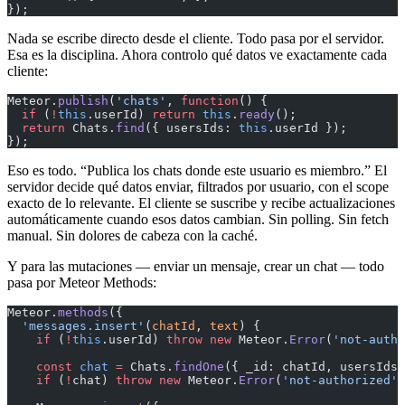
});
Nada se escribe directo desde el cliente. Todo pasa por el servidor.
Esa es la disciplina. Ahora controlo qué datos ve exactamente cada
cliente:
Meteor.
publish
(
'chats'
, 
function
() {
  if
 (
!
this
.userId) 
return
 this
.
ready
();
  return
 Chats.
find
({ usersIds: 
this
.userId });
});
Eso es todo. “Publica los chats donde este usuario es miembro.” El
servidor decide qué datos enviar, filtrados por usuario, con el scope
exacto de lo relevante. El cliente se suscribe y recibe actualizaciones
automáticamente cuando esos datos cambian. Sin polling. Sin fetch
manual. Sin dolores de cabeza con la caché.
Y para las mutaciones — enviar un mensaje, crear un chat — todo
pasa por Meteor Methods:
Meteor.
methods
({
  'messages.insert'
(
chatId
, 
text
) {
    if
 (
!
this
.userId) 
throw
 new
 Meteor.
Error
(
'not-autho
    const
 chat
 =
 Chats.
findOne
({ _id: chatId, usersIds:
    if
 (
!
chat) 
throw
 new
 Meteor.
Error
(
'not-authorized'
,