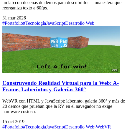
un lab con decenas de demos para descubrirlo — una esfera que
reorganiza texto a 60fps.
31 mar 2026
#Portafolio
#Tecnología
JavaScript
Desarrollo Web
Construyendo Realidad Virtual para la Web: A-
Frame, Laberintos y Galerías 360°
WebVR con HTML y JavaScript: laberinto, galería 360° y más de
20 demos que prueban que la RV en el navegador no exige
hardware costoso.
15 oct 2019
#Portafolio
#Tecnología
JavaScript
Desarrollo Web
›
WebVR