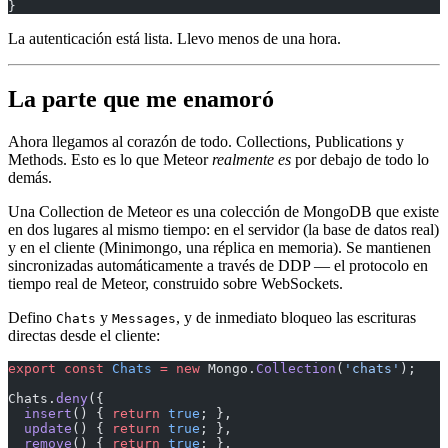
}
La autenticación está lista. Llevo menos de una hora.
La parte que me enamoró
Ahora llegamos al corazón de todo. Collections, Publications y
Methods. Esto es lo que Meteor
realmente es
por debajo de todo lo
demás.
Una Collection de Meteor es una colección de MongoDB que existe
en dos lugares al mismo tiempo: en el servidor (la base de datos real)
y en el cliente (Minimongo, una réplica en memoria). Se mantienen
sincronizadas automáticamente a través de DDP — el protocolo en
tiempo real de Meteor, construido sobre WebSockets.
Defino
y
, y de inmediato bloqueo las escrituras
Chats
Messages
directas desde el cliente:
export
 const
 Chats
 =
 new
 Mongo.
Collection
(
'chats'
);
Chats.
deny
({
  insert
() { 
return
 true
; },
  update
() { 
return
 true
; },
  remove
() { 
return
 true
; },