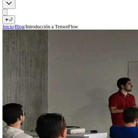
☀️
🌙
Inicio
/
Blog
/
Introducción a TensorFlow