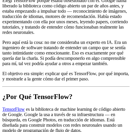
Elegí TensorFlow porque estaba obsesionado con él. Google había
liberado la biblioteca como código abierto un par de años antes, y
estaba empezando a impulsar todo — reconocimiento de imágenes,
traducción de idiomas, motores de recomendación. Había estado
experimentando con ella por unos meses, leyendo papers, corriendo
tutoriales, y tratando de entender cómo funcionaban realmente las
redes neuronales.
Pero aquí está la cosa: no me consideraba un experto en IA. Era un
ingeniero de software tratando de entender un campo que se sentía
tanto intimidante como emocionante. Eso es exactamente por qué
quería dar la charla. Si podía descomponerlo en algo comprensible
para mí, tal vez podría ayudar a otros a empezar también.
El objetivo era simple: explicar qué es TensorFlow, por qué importa,
y mostrarle a la gente cómo dar el primer paso.
¿Por Qué TensorFlow?
TensorFlow
es la biblioteca de machine learning de código abierto
de Google. Google la usa a través de su infraestructura — en
búsqueda, en Google Photos, en traducción de idiomas. Está
diseñada para construir modelos con redes neuronales usando un
modelo de programación de flujo de datos.