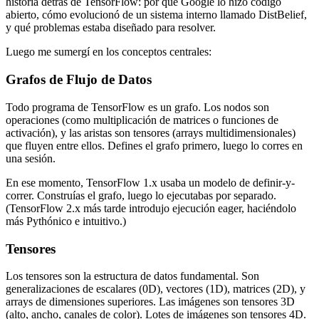
historia detrás de TensorFlow: por qué Google lo hizo código
abierto, cómo evolucionó de un sistema interno llamado DistBelief,
y qué problemas estaba diseñado para resolver.
Luego me sumergí en los conceptos centrales:
Grafos de Flujo de Datos
Todo programa de TensorFlow es un grafo. Los nodos son
operaciones (como multiplicación de matrices o funciones de
activación), y las aristas son tensores (arrays multidimensionales)
que fluyen entre ellos. Defines el grafo primero, luego lo corres en
una sesión.
En ese momento, TensorFlow 1.x usaba un modelo de definir-y-
correr. Construías el grafo, luego lo ejecutabas por separado.
(TensorFlow 2.x más tarde introdujo ejecución eager, haciéndolo
más Pythónico e intuitivo.)
Tensores
Los tensores son la estructura de datos fundamental. Son
generalizaciones de escalares (0D), vectores (1D), matrices (2D), y
arrays de dimensiones superiores. Las imágenes son tensores 3D
(alto, ancho, canales de color). Lotes de imágenes son tensores 4D.