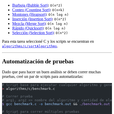
Burbuja (Bubble Sort)
:
O(n^2)
Conteo (Counting Sort)
:
O(n+k)
Montones (Heapsort)
:
O(n log n)
Inserción (Insertion Sort)
:
O(n^2)
Mezcla (Merge Sort)
:
O(n log n)
Rápido (Quicksort)
:
O(n log n)
Selección (Selection Sort)
:
O(n^2)
Para esta tarea seleccioné C y los scripts se encuentran en
.
algorithms/c/sortAlgorithms
Automatización de pruebas
Dado que para hacer un buen análisis se deben correr muchas
pruebas, creé un par de scripts para automatizarlas:
# Script base para ejecutar cualquier algoritmo y gener
>
 algorithms/c/benchmark.c
# Correr prueba
# arg1, arg2 => nombre del algoritmo y cantidad de elem
$
 gcc
 benchmark.c
 -o
 benchmark.out
 && 
./benchmark.out
 a
# Script para correr múltiples pruebas