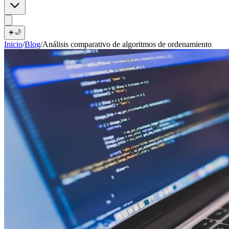
☀️
🌙
Inicio
/
Blog
/
Análisis comparativo de algoritmos de ordenamiento