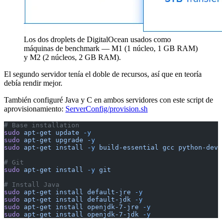
Los dos droplets de DigitalOcean usados como
máquinas de benchmark — M1 (1 núcleo, 1 GB RAM)
y M2 (2 núcleos, 2 GB RAM).
El segundo servidor tenía el doble de recursos, así que en teoría
debía rendir mejor.
También configuré Java y C en ambos servidores con este script de
aprovisionamiento:
ServerConfig/provision.sh
# Base installation
sudo
 apt-get
 update
 -y
sudo
 apt-get
 upgrade
 -y
sudo
 apt-get
 install
 -y
 build-essential
 gcc
 python-dev
 
# Git
sudo
 apt-get
 install
 -y
 git
# Install Java
sudo
 apt-get
 install
 default-jre
 -y
sudo
 apt-get
 install
 default-jdk
 -y
sudo
 apt-get
 install
 openjdk-7-jre
 -y
sudo
 apt-get
 install
 openjdk-7-jdk
 -y