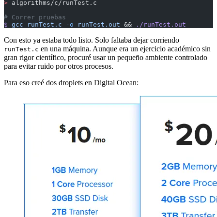
>
 algorithms/c/runTest.c
# Correr pruebas
$
 gcc
 runTest.c
 -o
 runTest.out
 && 
./runTest.out
Con esto ya estaba todo listo. Solo faltaba dejar corriendo
en una máquina. Aunque era un ejercicio académico sin
runTest.c
gran rigor científico, procuré usar un pequeño ambiente controlado
para evitar ruido por otros procesos.
Para eso creé dos droplets en Digital Ocean: