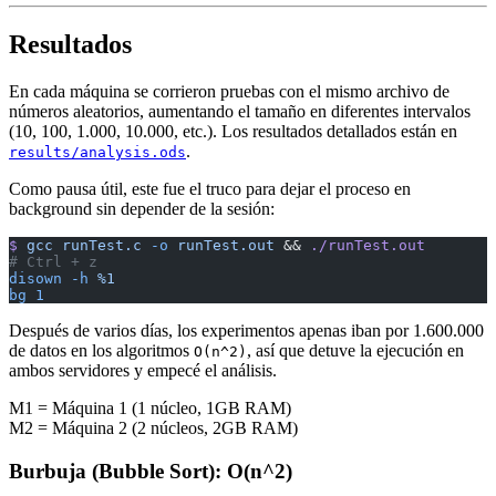
Resultados
En cada máquina se corrieron pruebas con el mismo archivo de
números aleatorios, aumentando el tamaño en diferentes intervalos
(10, 100, 1.000, 10.000, etc.). Los resultados detallados están en
.
results/analysis.ods
Como pausa útil, este fue el truco para dejar el proceso en
background sin depender de la sesión:
$
 gcc
 runTest.c
 -o
 runTest.out
 && 
./runTest.out
# Ctrl + z
disown
 -h
 %1
bg
 1
Después de varios días, los experimentos apenas iban por 1.600.000
de datos en los algoritmos
, así que detuve la ejecución en
O(n^2)
ambos servidores y empecé el análisis.
M1 = Máquina 1 (1 núcleo, 1GB RAM)
M2 = Máquina 2 (2 núcleos, 2GB RAM)
Burbuja (Bubble Sort): O(n^2)