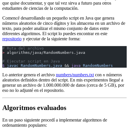
que quise documentar, y que tal vez sirva a futuro para otros
estudiantes de ciencias de la computación.
Comencé desarrollando un pequeño script en Java que genera
números aleatorios de cinco dígitos y los almacena en un archivo de
texto, para poder analizar el mismo conjunto de datos entre
diferentes algoritmos. El script lo puedes encontrar en este
repositorio
y ejecutar de la siguiente forma:
# Ruta del archivo
>
 algorithms/java/RandomNumbers.java
# Ejecutar script en Java
$
 javac
 RandomNumbers.java
 && 
java
 RandomNumbers
Lo anterior genera el archivo
numbers/numbers.txt
con
números
n
aleatorios definidos dentro del script. En mis experimentos llegué a
generar un archivo de 1.000.000.000 de datos (cerca de 5 GB), por
eso no lo adjunté en el repositorio.
Algoritmos evaluados
En un paso siguiente procedí a implementar algoritmos de
ordenamiento populares: