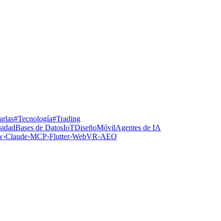
rlas
#Tecnología
#Trading
sidad
Bases de Datos
IoT
Diseño
Móvil
Agentes de IA
w
›
Claude
›
MCP
›
Flutter
›
WebVR
›
AEO