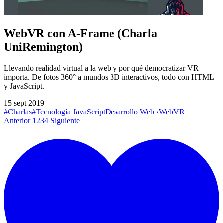
WebVR con A-Frame (Charla
UniRemington)
Llevando realidad virtual a la web y por qué democratizar VR
importa. De fotos 360° a mundos 3D interactivos, todo con HTML
y JavaScript.
15 sept 2019
#Charlas
#Tecnología
JavaScript
Desarrollo Web
›
WebVR
Anterior
1
2
3
4
Siguiente