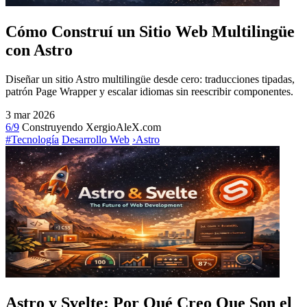
Cómo Construí un Sitio Web Multilingüe
con Astro
Diseñar un sitio Astro multilingüe desde cero: traducciones tipadas,
patrón Page Wrapper y escalar idiomas sin reescribir componentes.
3 mar 2026
6/9
Construyendo XergioAleX.com
#Tecnología
Desarrollo Web
›
Astro
Astro y Svelte: Por Qué Creo Que Son el